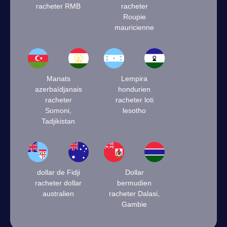
racheter RMB
racheter
Roupie
mauricienne
Manats
Lempira
azerbaïdjanais
hondurien
racheter
racheter loti
Somoni,
lesotho
Tadjikistan
dollar de Fidji
Dollar
racheter dollar
bermudien
australien
racheter Dalasi,
Gambie