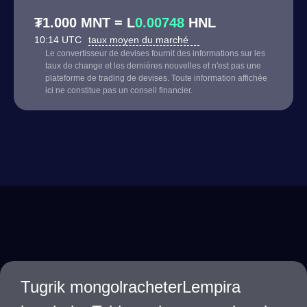
₮1.000 MNT = L
0.00748
HNL
10:14 UTC
taux moyen du marché
Le convertisseur de devises fournit des informations sur les
taux de change et les dernières nouvelles et n'est pas une
plateforme de trading de devises. Toute information affichée
ici ne constitue pas un conseil financier.
Tugrik mongolracheterLempira