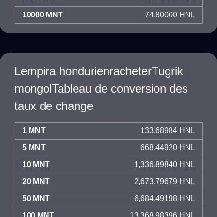
10000 MNT
74.80000 HNL
Lempira hondurienracheterTugrik
mongolTableau de conversion des
taux de change
1 MNT
133.68984 HNL
5 MNT
668.44920 HNL
10 MNT
1,336.89840 HNL
20 MNT
2,673.79679 HNL
50 MNT
6,684.49198 HNL
100 MNT
13,368.98396 HNL