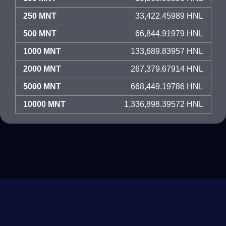
250 MNT
33,422.45989 HNL
500 MNT
66,844.91979 HNL
1000 MNT
133,689.83957 HNL
2000 MNT
267,379.67914 HNL
5000 MNT
668,449.19786 HNL
10000 MNT
1,336,898.39572 HNL