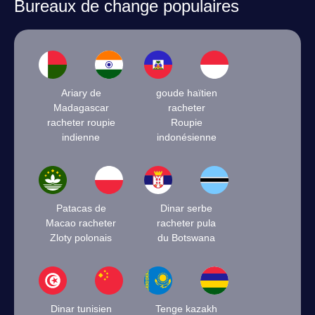
Bureaux de change populaires
Ariary de
goude haïtien
Madagascar
racheter
racheter roupie
Roupie
indienne
indonésienne
Patacas de
Dinar serbe
Macao racheter
racheter pula
Zloty polonais
du Botswana
Dinar tunisien
Tenge kazakh