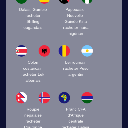
Dalasi, Gambie
Papouasie-
racheter
Nouvelle-
Shilling
Guinée Kina
ougandais
racheter naira
nigérian
Colon
Lei roumain
costaricain
racheter Peso
racheter Lek
argentin
albanais
Roupie
Franc CFA
népalaise
d'Afrique
racheter
centrale
Couronne
racheter Dalasi,