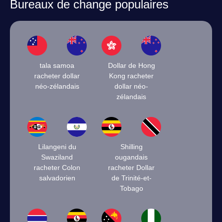
Bureaux de change populaires
tala samoa
Dollar de Hong
racheter dollar
Kong racheter
néo-zélandais
dollar néo-
zélandais
Lilangeni du
Shilling
Swaziland
ougandais
racheter Colon
racheter Dollar
salvadorien
de Trinité-et-
Tobago