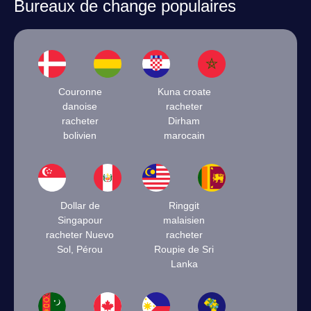
Bureaux de change populaires
Couronne
Kuna croate
danoise
racheter
racheter
Dirham
bolivien
marocain
Dollar de
Ringgit
Singapour
malaisien
racheter Nuevo
racheter
Sol, Pérou
Roupie de Sri
Lanka