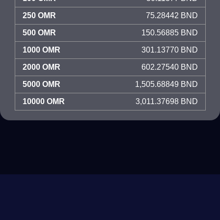
250 OMR
75.28442 BND
500 OMR
150.56885 BND
1000 OMR
301.13770 BND
2000 OMR
602.27540 BND
5000 OMR
1,505.68849 BND
10000 OMR
3,011.37698 BND