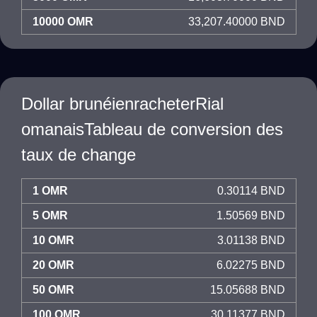
10000 OMR
33,207.40000 BND
Dollar brunéienracheterRial
omanaisTableau de conversion des
taux de change
1 OMR
0.30114 BND
5 OMR
1.50569 BND
10 OMR
3.01138 BND
20 OMR
6.02275 BND
50 OMR
15.05688 BND
100 OMR
30.11377 BND