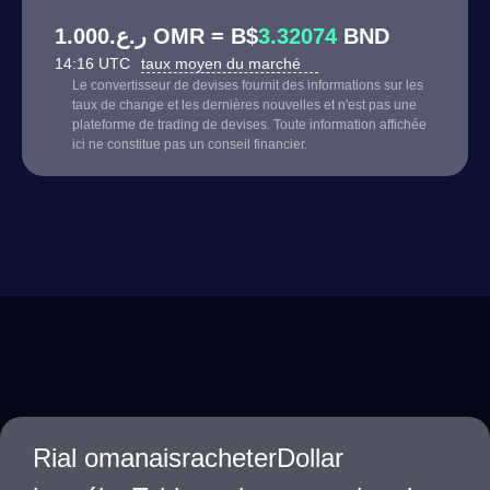
ر.ع.1.000 OMR = B$
3.32074
BND
14:16 UTC
taux moyen du marché
Le convertisseur de devises fournit des informations sur les
taux de change et les dernières nouvelles et n'est pas une
plateforme de trading de devises. Toute information affichée
ici ne constitue pas un conseil financier.
Rial omanaisracheterDollar