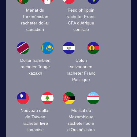
Manat du
Peso philippin
Turkménistan
racheter Franc
racheter dollar
CFA d'Afrique
canadien
centrale
Dollar namibien
Colon
racheter Tenge
salvadorien
kazakh
racheter Franc
Pacifique
Nouveau dollar
Metical du
de Taïwan
Mozambique
racheter livre
racheter Som
libanaise
d'Ouzbékistan