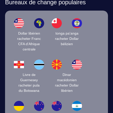
Bureaux de change populaires
Dollar libérien
tonga pa'anga
racheter Franc
racheter Dollar
CFA d'Afrique
bélizien
centrale
Livre de
Dinar
Guernesey
macédonien
racheter pula
racheter Dollar
du Botswana
libérien