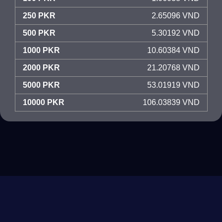
250 PKR
2.65096 VND
500 PKR
5.30192 VND
1000 PKR
10.60384 VND
2000 PKR
21.20768 VND
5000 PKR
53.01919 VND
10000 PKR
106.03839 VND