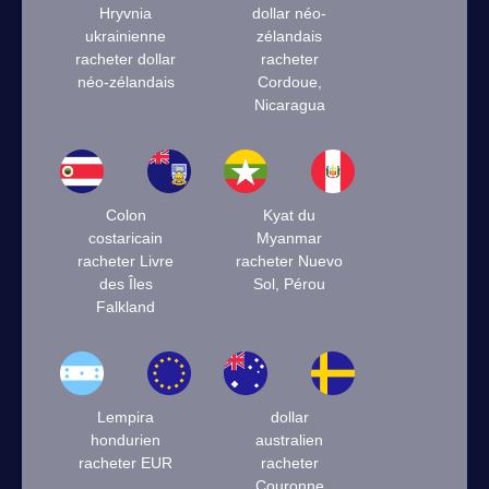
Hryvnia
dollar néo-
ukrainienne
zélandais
racheter dollar
racheter
néo-zélandais
Cordoue,
Nicaragua
Colon
Kyat du
costaricain
Myanmar
racheter Livre
racheter Nuevo
des Îles
Sol, Pérou
Falkland
Lempira
dollar
hondurien
australien
racheter EUR
racheter
Couronne