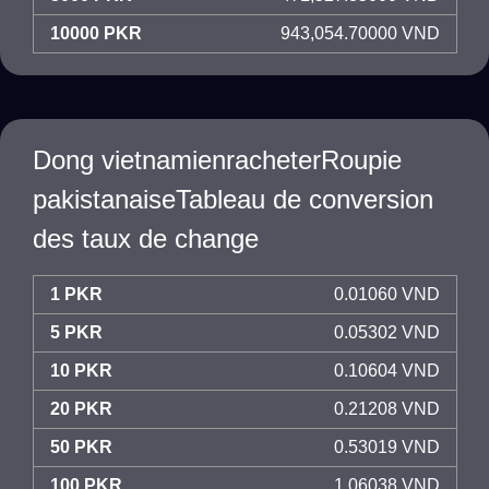
10000 PKR
943,054.70000 VND
Dong vietnamienracheterRoupie
pakistanaiseTableau de conversion
des taux de change
1 PKR
0.01060 VND
5 PKR
0.05302 VND
10 PKR
0.10604 VND
20 PKR
0.21208 VND
50 PKR
0.53019 VND
100 PKR
1.06038 VND