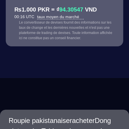
₨1.000 PKR = ₫
94.30547
VND
00:16 UTC
taux moyen du marché
Le convertisseur de devises fournit des informations sur les
taux de change et les dernières nouvelles et n'est pas une
plateforme de trading de devises. Toute information affichée
ici ne constitue pas un conseil financier.
Roupie pakistanaiseracheterDong