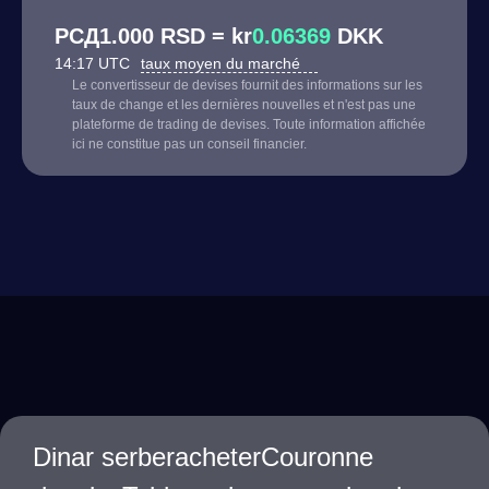
РСД1.000 RSD = kr
0.06369
DKK
14:17 UTC
taux moyen du marché
Le convertisseur de devises fournit des informations sur les
taux de change et les dernières nouvelles et n'est pas une
plateforme de trading de devises. Toute information affichée
ici ne constitue pas un conseil financier.
Dinar serberacheterCouronne