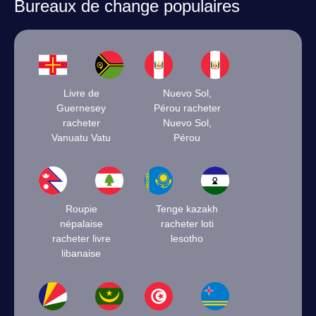
Bureaux de change populaires
Livre de
Nuevo Sol,
Guernesey
Pérou racheter
racheter
Nuevo Sol,
Vanuatu Vatu
Pérou
Roupie
Tenge kazakh
népalaise
racheter loti
racheter livre
lesotho
libanaise