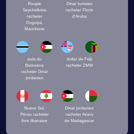
Roupie
Dinar tunisien
Seychelloise
racheter Florin
racheter
d'Aruba
Ouguiya,
Mauritanie
pula du
dollar de Fidji
Botswana
racheter ZMW
racheter Dinar
jordanien
Nuevo Sol,
Dinar jordanien
Pérou racheter
racheter Ariary
livre libanaise
de Madagascar