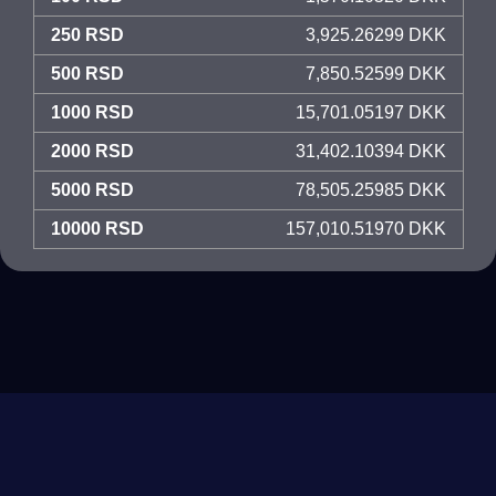
250 RSD
3,925.26299 DKK
500 RSD
7,850.52599 DKK
1000 RSD
15,701.05197 DKK
2000 RSD
31,402.10394 DKK
5000 RSD
78,505.25985 DKK
10000 RSD
157,010.51970 DKK