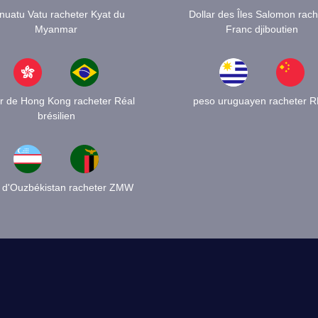
nuatu Vatu racheter Kyat du
Dollar des Îles Salomon rach
Myanmar
Franc djiboutien
ar de Hong Kong racheter Réal
peso uruguayen racheter 
brésilien
d'Ouzbékistan racheter ZMW