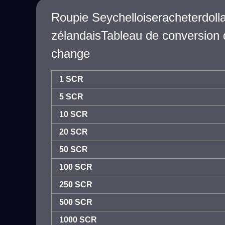
Roupie Seychelloiseracheterdoll
zélandaisTableau de conversion 
change
1 SCR
5 SCR
10 SCR
20 SCR
50 SCR
100 SCR
250 SCR
500 SCR
1000 SCR