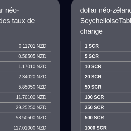
ar néo-
dollar néo-zéla
des taux de
SeychelloiseTab
change
0.11701 NZD
1 SCR
0.58505 NZD
5 SCR
1.17010 NZD
10 SCR
2.34020 NZD
20 SCR
5.85050 NZD
50 SCR
11.70100 NZD
100 SCR
29.25250 NZD
250 SCR
58.50500 NZD
500 SCR
117.01000 NZD
1000 SCR