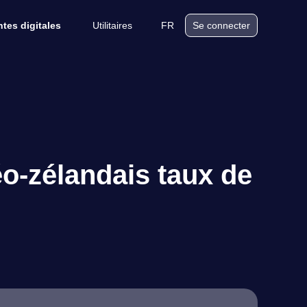
Utilitaires
FR
tes digitales
Se connecter
éo-zélandais taux de