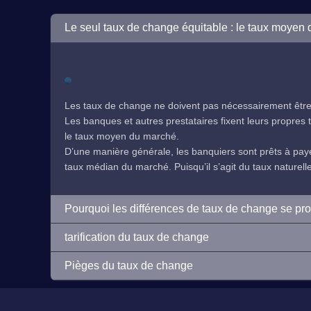
Le seul taux de change équitable : le taux moyen
Les taux de change ne doivent pas nécessairement être 
Les banques et autres prestataires fixent leurs propres ta
le taux moyen du marché.
D’une manière générale, les banquiers sont prêts à payer
taux médian du marché. Puisqu’il s’agit du taux naturelleme
Pourquoi les différences de taux de change se pr
tarification du taux de change
Pièges du taux de change