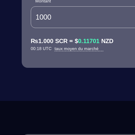
Montant
₨1.000 SCR = $
0.11701
NZD
00:18 UTC
taux moyen du marché