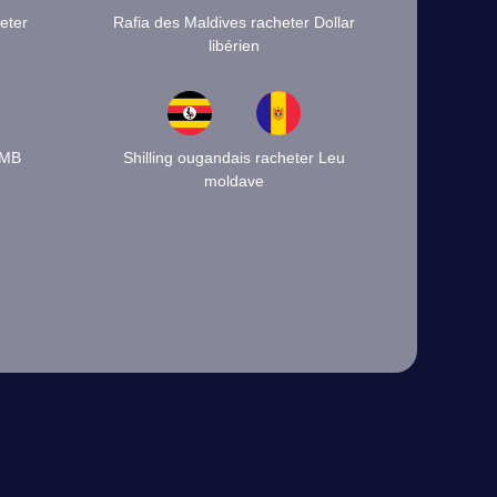
eter
Rafia des Maldives racheter Dollar
libérien
RMB
Shilling ougandais racheter Leu
moldave