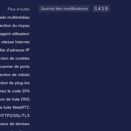
Journal des modifications
1.4.1.0
Plus d'outils
eils multimédias
ection du noyau
agent utilisateur
 vitesse Internet
te d'adresse IP
sion de cookies
scanner de ports
ection de robots
tion de plug-ins
nez le code 2FA
ion de fuite DNS
de fuite WebRTC
 HTTP2/SSL/TLS
sseur de devises