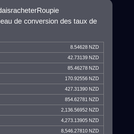
ndaisracheterRoupie
leau de conversion des taux de
8.54628 NZD
42.73139 NZD
85.46278 NZD
170.92556 NZD
427.31390 NZD
854.62781 NZD
2,136.56952 NZD
4,273.13905 NZD
8,546.27810 NZD