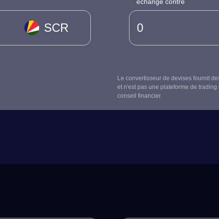
échangé contre
SCR
Le convertisseur de devises fournit de
et n'est pas une plateforme de trading 
conseil financier.