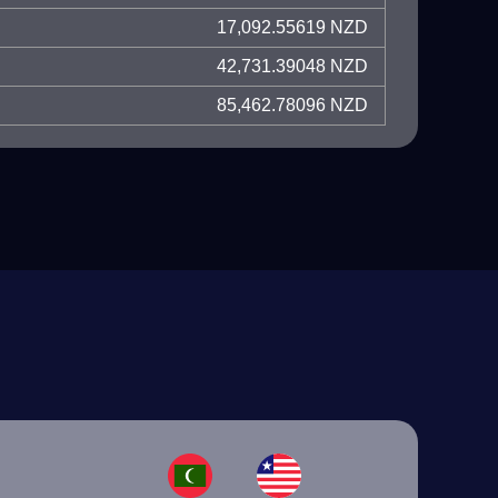
17,092.55619 NZD
42,731.39048 NZD
85,462.78096 NZD