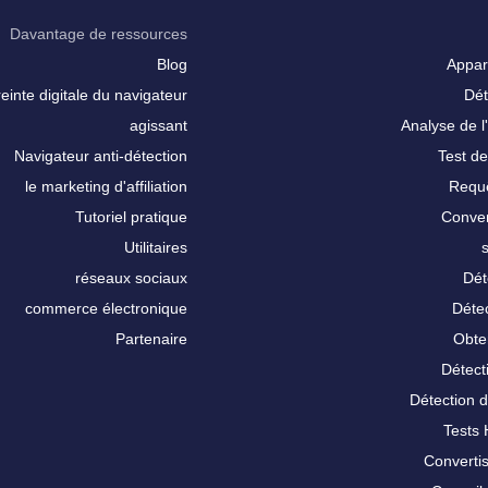
Davantage de ressources
Blog
Appar
inte digitale du navigateur
Dét
agissant
Analyse de l'
Navigateur anti-détection
Test de
le marketing d'affiliation
Requê
Tutoriel pratique
Conver
Utilitaires
réseaux sociaux
Dét
commerce électronique
Détec
Partenaire
Obte
Détect
Détection 
Tests
Converti