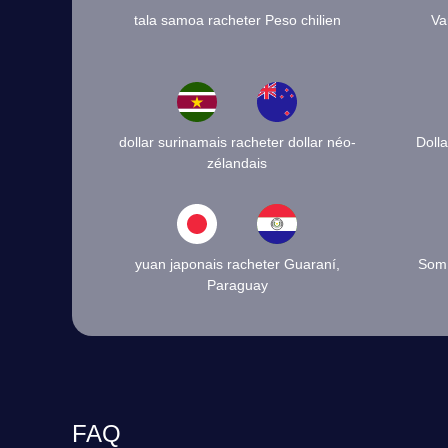
tala samoa racheter Peso chilien
Va
dollar surinamais racheter dollar néo-
Doll
zélandais
yuan japonais racheter Guaraní,
Som 
Paraguay
FAQ