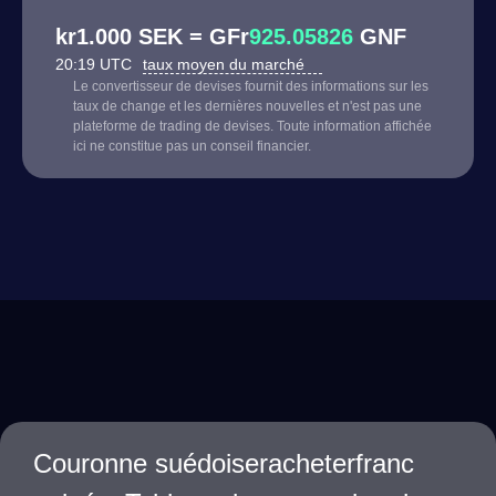
kr1.000 SEK = GFr
925.05826
GNF
20:19 UTC
taux moyen du marché
Le convertisseur de devises fournit des informations sur les
taux de change et les dernières nouvelles et n'est pas une
plateforme de trading de devises. Toute information affichée
ici ne constitue pas un conseil financier.
Couronne suédoiseracheterfranc