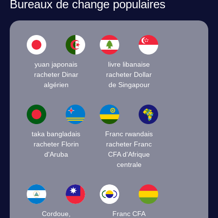
Bureaux de change populaires
yuan japonais
livre libanaise
racheter Dinar
racheter Dollar
algérien
de Singapour
taka bangladais
Franc rwandais
racheter Florin
racheter Franc
d'Aruba
CFA d'Afrique
centrale
Cordoue,
Franc CFA