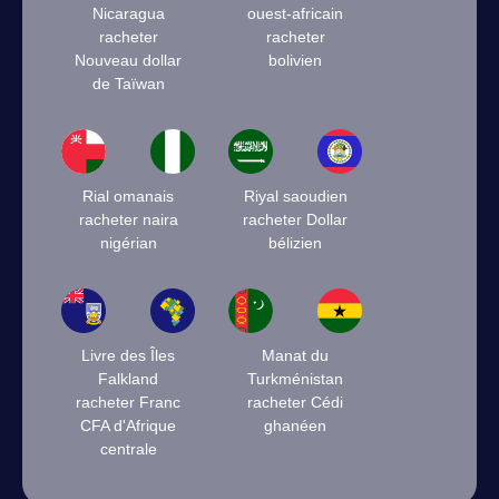
Nicaragua
ouest-africain
racheter
racheter
Nouveau dollar
bolivien
de Taïwan
Rial omanais
Riyal saoudien
racheter naira
racheter Dollar
nigérian
bélizien
Livre des Îles
Manat du
Falkland
Turkménistan
racheter Franc
racheter Cédi
CFA d'Afrique
ghanéen
centrale