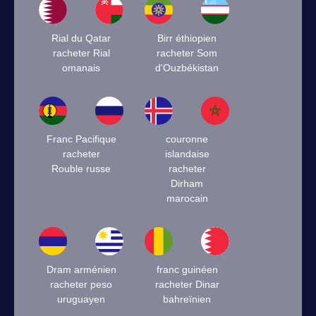
Rial du Qatar
Birr éthiopien
racheter Rial
racheter Som
omanais
d'Ouzbékistan
Franc Pacifique
couronne
racheter
islandaise
Rouble russe
racheter
Dirham
marocain
Dram arménien
franc guinéen
racheter peso
racheter Dinar
uruguayen
bahreïnien