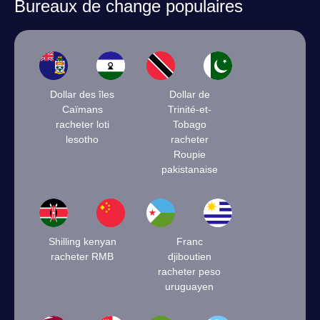
Bureaux de change populaires
Dollar des îles
Dollar de
Caïmans
Trinité-et-
racheter loti
Tobago
lesotho
racheter
Roupie
pakistanaise
Shilling kenyan
Franc
racheter RMB
djiboutien
racheter peso
uruguayen