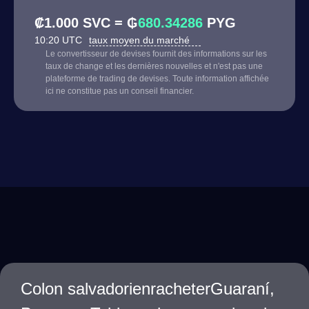
₡1.000 SVC = ₲
680.34286
PYG
10:20 UTC
taux moyen du marché
Le convertisseur de devises fournit des informations sur les
taux de change et les dernières nouvelles et n'est pas une
plateforme de trading de devises. Toute information affichée
ici ne constitue pas un conseil financier.
Colon salvadorienracheterGuaraní,