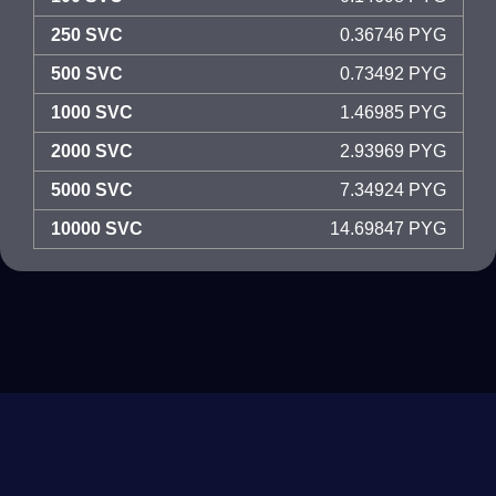
250 SVC
0.36746 PYG
500 SVC
0.73492 PYG
1000 SVC
1.46985 PYG
2000 SVC
2.93969 PYG
5000 SVC
7.34924 PYG
10000 SVC
14.69847 PYG