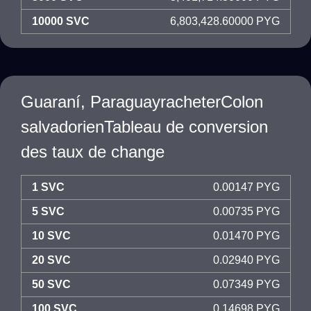
10000 SVC
6,803,428.60000 PYG
Guaraní, ParaguayracheterColon
salvadorienTableau de conversion
des taux de change
1 SVC
0.00147 PYG
5 SVC
0.00735 PYG
10 SVC
0.01470 PYG
20 SVC
0.02940 PYG
50 SVC
0.07349 PYG
100 SVC
0.14698 PYG