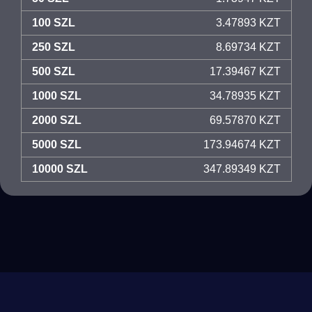
100 SZL
3.47893 KZT
250 SZL
8.69734 KZT
500 SZL
17.39467 KZT
1000 SZL
34.78935 KZT
2000 SZL
69.57870 KZT
5000 SZL
173.94674 KZT
10000 SZL
347.89349 KZT