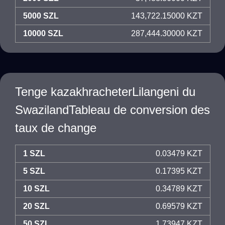
5000 SZL
143,722.15000 KZT
10000 SZL
287,444.30000 KZT
Tenge kazakhracheterLilangeni du
SwazilandTableau de conversion des
taux de change
1 SZL
0.03479 KZT
5 SZL
0.17395 KZT
10 SZL
0.34789 KZT
20 SZL
0.69579 KZT
50 SZL
1.73947 KZT