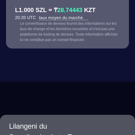
L1.000 SZL = ₸
28.74443
KZT
20:20 UTC
taux moyen du marché
Le convertisseur de devises fournit des informations sur les
taux de change et les dernières nouvelles et n'est pas une
plateforme de trading de devises. Toute information affichée
ici ne constitue pas un conseil financier.
Lilangeni du