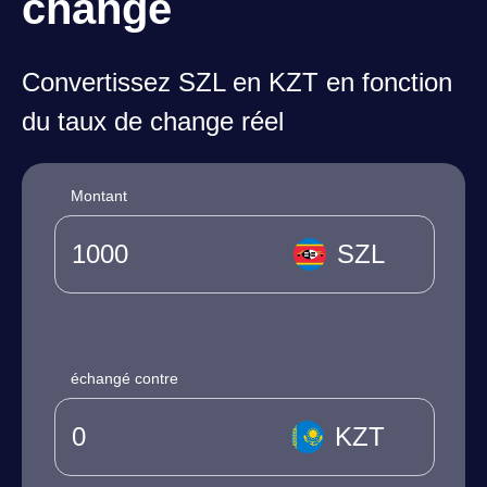
change
Convertissez SZL en KZT en fonction
du taux de change réel
Montant
SZL
échangé contre
KZT