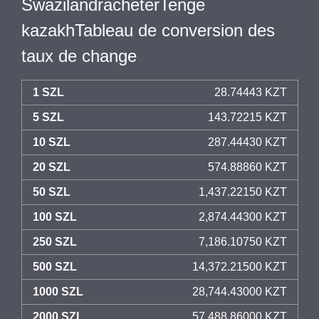
SwazilandracheterTenge
kazakhTableau de conversion des
taux de change
1 SZL
28.74443 KZT
5 SZL
143.72215 KZT
10 SZL
287.44430 KZT
20 SZL
574.88860 KZT
50 SZL
1,437.22150 KZT
100 SZL
2,874.44300 KZT
250 SZL
7,186.10750 KZT
500 SZL
14,372.21500 KZT
1000 SZL
28,744.43000 KZT
2000 SZL
57,488.86000 KZT