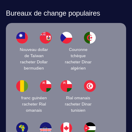
Bureaux de change populaires
Nouveau dollar
Couronne
de Taïwan
tchèque
racheter Dollar
racheter Dinar
bermudien
algérien
franc guinéen
Rial omanais
racheter Rial
racheter Dinar
omanais
tunisien