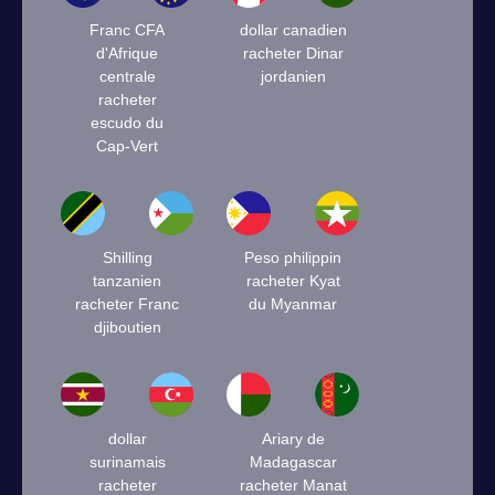
Franc CFA
dollar canadien
d'Afrique
racheter Dinar
centrale
jordanien
racheter
escudo du
Cap-Vert
Shilling
Peso philippin
tanzanien
racheter Kyat
racheter Franc
du Myanmar
djiboutien
dollar
Ariary de
surinamais
Madagascar
racheter
racheter Manat