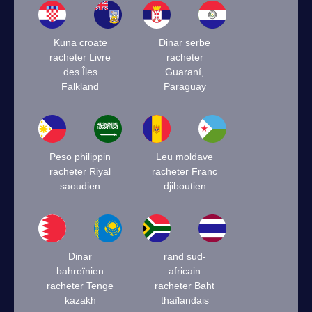
Kuna croate
Dinar serbe
racheter Livre
racheter
des Îles
Guaraní,
Falkland
Paraguay
Peso philippin
Leu moldave
racheter Riyal
racheter Franc
saoudien
djiboutien
Dinar
rand sud-
bahreïnien
africain
racheter Tenge
racheter Baht
kazakh
thaïlandais