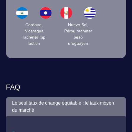
Cordoue,
Nuevo Sol,
Nicaragua
Pérou racheter
racheter Kip
peso
laotien
uruguayen
FAQ
Le seul taux de change équitable : le taux moyen
du marché