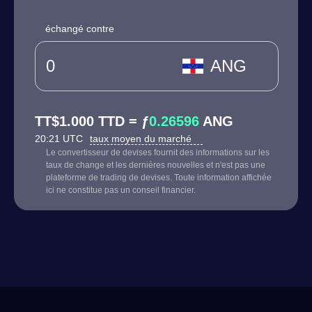
échangé contre
ANG
TT$1.000 TTD = ƒ
0.26596
ANG
20:21 UTC
taux moyen du marché
Le convertisseur de devises fournit des informations sur les
taux de change et les dernières nouvelles et n'est pas une
plateforme de trading de devises. Toute information affichée
ici ne constitue pas un conseil financier.