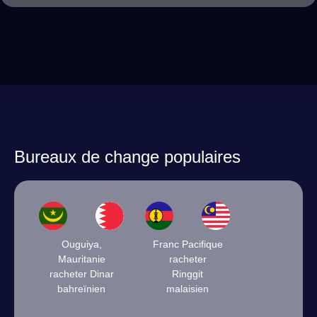
Bureaux de change populaires
Ouguiya,
Franc Pacifique
Mauritanie
racheter
racheter Dinar
Ringgit
bahreïnien
malaisien