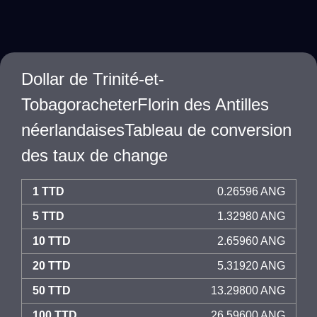
Dollar de Trinité-et-
TobagoracheterFlorin des Antilles
néerlandaisesTableau de conversion
des taux de change
1 TTD
0.26596 ANG
5 TTD
1.32980 ANG
10 TTD
2.65960 ANG
20 TTD
5.31920 ANG
50 TTD
13.29800 ANG
100 TTD
26.59600 ANG