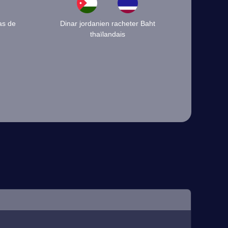
as de
Dinar jordanien racheter Baht
thaïlandais