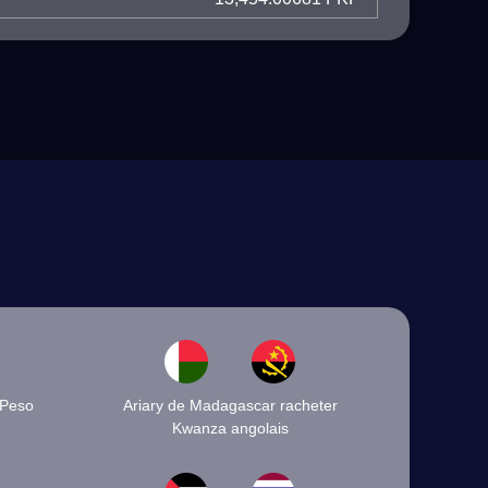
 Peso
Ariary de Madagascar racheter
Kwanza angolais