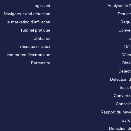
agissant
Analyse de l'
Navigateur anti-détection
Test de
le marketing d'affiliation
Requê
Tutoriel pratique
Conver
Utilitaires
réseaux sociaux
Dét
commerce électronique
Détec
Partenaire
Obte
Détect
Détection 
Tests
Converti
Conseils
Rapport du nav
Gyro
Détection d