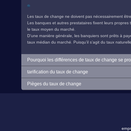
Les taux de change ne doivent pas nécessairement être 
Les banques et autres prestataires fixent leurs propres ta
le taux moyen du marché.
D’une manière générale, les banquiers sont prêts à payer
taux médian du marché. Puisqu’il s’agit du taux naturelleme
Pourquoi les différences de taux de change se pr
tarification du taux de change
Pièges du taux de change
empre