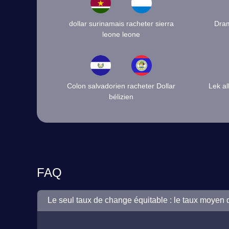
dollar surinamais racheter sierra
Dram
leone leone
Colon salvadorien racheter Dollar
Lek al
bélizien
FAQ
Le seul taux de change équitable : le taux moyen