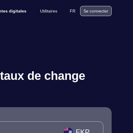
Utilitaires
FR
tes digitales
Se connecter
d taux de change
FKP