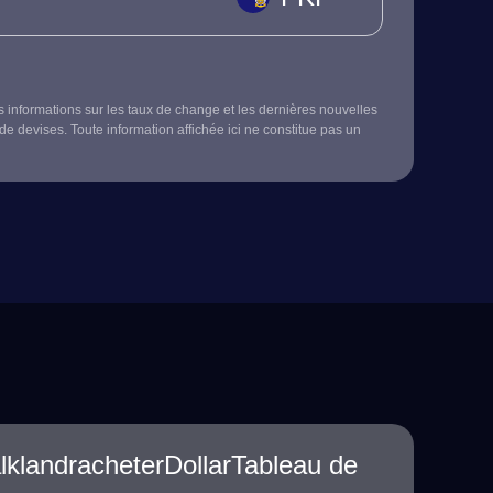
s informations sur les taux de change et les dernières nouvelles
de devises. Toute information affichée ici ne constitue pas un
alklandracheterDollarTableau de