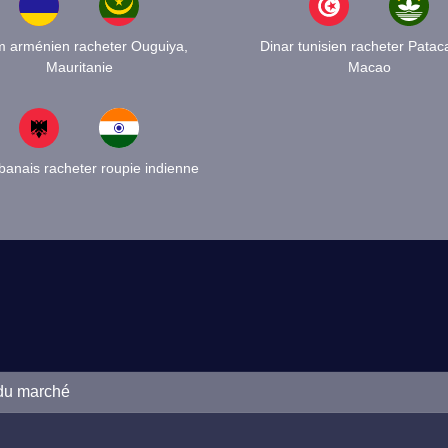
 arménien racheter Ouguiya,
Dinar tunisien racheter Patac
Mauritanie
Macao
banais racheter roupie indienne
 du marché