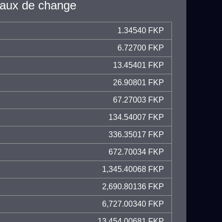
taux de change
1.34540 FKP
6.72700 FKP
13.45401 FKP
26.90801 FKP
67.27003 FKP
134.54007 FKP
336.35017 FKP
672.70034 FKP
1,345.40068 FKP
2,690.80136 FKP
6,727.00340 FKP
13,454.00681 FKP