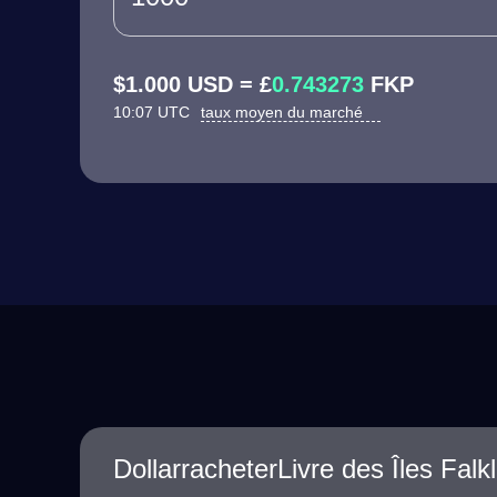
$1.000 USD = £
0.743273
FKP
10:07 UTC
taux moyen du marché
DollarracheterLivre des Îles Fal