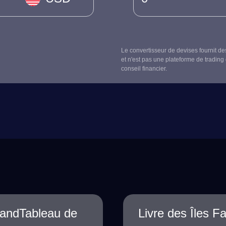
Le convertisseur de devises fournit de
et n'est pas une plateforme de trading 
conseil financier.
klandTableau de
Livre des Îles F