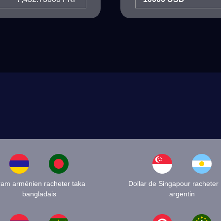
am arménien racheter taka
Dollar de Singapour racheter
bangladais
argentin