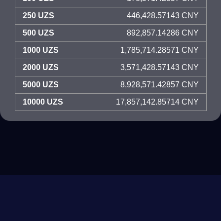
250 UZS
446,428.57143 CNY
500 UZS
892,857.14286 CNY
1000 UZS
1,785,714.28571 CNY
2000 UZS
3,571,428.57143 CNY
5000 UZS
8,928,571.42857 CNY
10000 UZS
17,857,142.85714 CNY