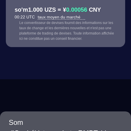
so'm1.000 UZS = ¥
0.00056
CNY
00:22 UTC
taux moyen du marché
Le convertisseur de devises fournit des informations sur les
taux de change et les dernières nouvelles et n'est pas une
plateforme de trading de devises. Toute information affichée
ici ne constitue pas un conseil financier.
Som