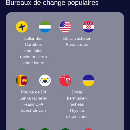
Bureaux de change populaires
dollar des
Dollar racheter
Caraïbes
Kuna croate
orientales
racheter sierra
leone leone
Roupie de Sri
Dollar
Lanka racheter
bermudien
Franc CFA
racheter
ouest-africain
Hryvnia
ukrainienne