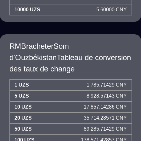
10000 UZS
5.60000 CNY
RMBracheterSom
d'OuzbékistanTableau de conversion
des taux de change
1 UZS
1,785.71429 CNY
5 UZS
8,928.57143 CNY
10 UZS
17,857.14286 CNY
20 UZS
35,714.28571 CNY
50 UZS
89,285.71429 CNY
100 UZS
178,571.42857 CNY