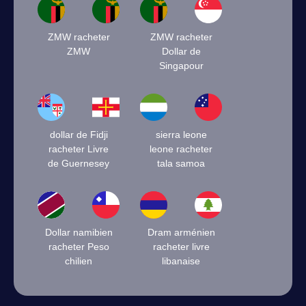
ZMW racheter
ZMW racheter
ZMW
Dollar de
Singapour
dollar de Fidji
sierra leone
racheter Livre
leone racheter
de Guernesey
tala samoa
Dollar namibien
Dram arménien
racheter Peso
racheter livre
chilien
libanaise