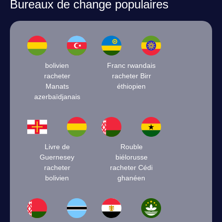
Bureaux de change populaires
bolivien
Franc rwandais
racheter
racheter Birr
Manats
éthiopien
azerbaïdjanais
Livre de
Rouble
Guernesey
biélorusse
racheter
racheter Cédi
bolivien
ghanéen