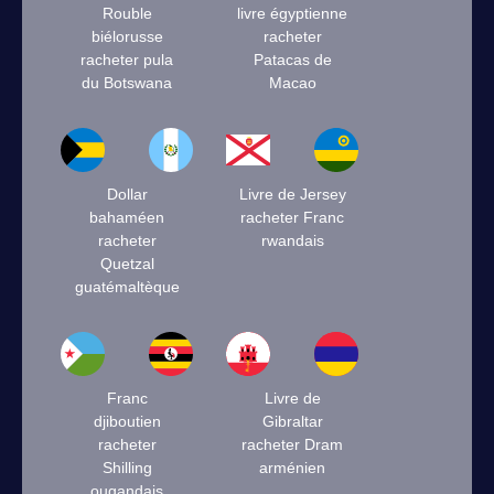
Rouble
livre égyptienne
biélorusse
racheter
racheter pula
Patacas de
du Botswana
Macao
Dollar
Livre de Jersey
bahaméen
racheter Franc
racheter
rwandais
Quetzal
guatémaltèque
Franc
Livre de
djiboutien
Gibraltar
racheter
racheter Dram
Shilling
arménien
ougandais