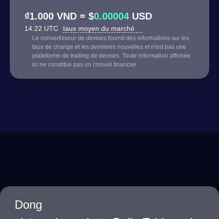
₫1.000 VND = $
0.00004
USD
14:22 UTC
taux moyen du marché
Le convertisseur de devises fournit des informations sur les
taux de change et les dernières nouvelles et n'est pas une
plateforme de trading de devises. Toute information affichée
ici ne constitue pas un conseil financier.
Dong