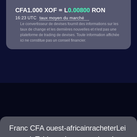
CFA1.000 XOF = L
0.00800
RON
16:23 UTC
taux moyen du marché
Le convertisseur de devises fournit des informations sur les
taux de change et les dernières nouvelles et n'est pas une
plateforme de trading de devises. Toute information affichée
ici ne constitue pas un conseil financier.
Franc CFA ouest-africainracheterLei