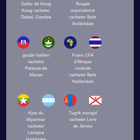
Dollar de Hong
Roupie
Kong racheter
mauricienne
Dalasi, Gambie
racheter Baht
thaïlandais
goude haïtien
Franc CFA
racheter
d'Afrique
Patacas de
centrale
Macao
racheter Baht
thaïlandais
Kyat du
Tugrik mongol
Myanmar
racheter Livre
racheter
de Jersey
Lempira
hondurien