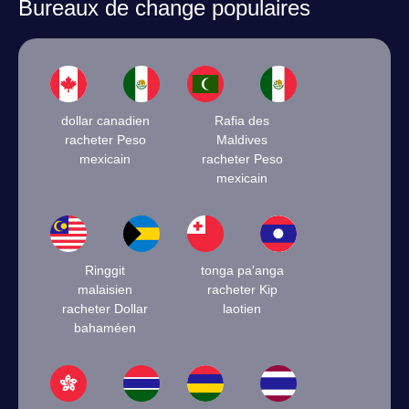
Bureaux de change populaires
dollar canadien
Rafia des
racheter Peso
Maldives
mexicain
racheter Peso
mexicain
Ringgit
tonga pa'anga
malaisien
racheter Kip
racheter Dollar
laotien
bahaméen