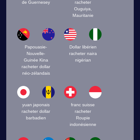
de Guernesey
racheter
Ouguiya,
Mauritanie
Papouasie-
Dollar libérien
Nouvelle-
racheter naira
Guinée Kina
nigérian
racheter dollar
néo-zélandais
yuan japonais
franc suisse
racheter dollar
racheter
barbadien
Roupie
indonésienne