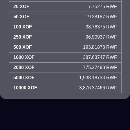
20 XOF
7.75275 RWF
50 XOF
19.38187 RWF
100 XOF
38.76375 RWF
250 XOF
96.90937 RWF
500 XOF
193.81873 RWF
1000 XOF
387.63747 RWF
2000 XOF
775.27493 RWF
5000 XOF
1,938.18733 RWF
10000 XOF
3,876.37466 RWF