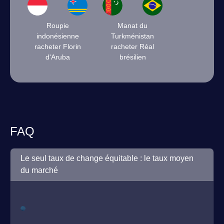
Roupie
Manat du
indonésienne
Turkménistan
racheter Florin
racheter Réal
d'Aruba
brésilien
FAQ
Le seul taux de change équitable : le taux moyen
du marché