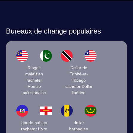
Bureaux de change populaires
Ringgit
Dollar de
malaisien
Trinité-et-
racheter
Tobago
Roupie
racheter Dollar
pakistanaise
libérien
goude haïtien
dollar
racheter Livre
barbadien