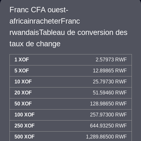
Franc CFA ouest-
africainracheterFranc
rwandaisTableau de conversion des
taux de change
1 XOF
2.57973 RWF
5 XOF
12.89865 RWF
10 XOF
25.79730 RWF
20 XOF
51.59460 RWF
50 XOF
128.98650 RWF
100 XOF
257.97300 RWF
250 XOF
644.93250 RWF
500 XOF
1,289.86500 RWF