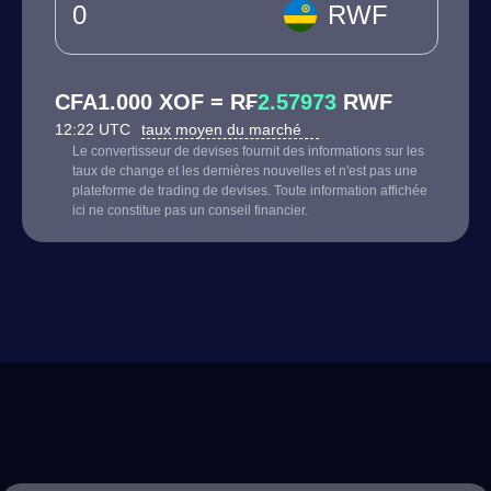
RWF
CFA1.000 XOF = R₣
2.57973
RWF
12:22 UTC
taux moyen du marché
Le convertisseur de devises fournit des informations sur les
taux de change et les dernières nouvelles et n'est pas une
plateforme de trading de devises. Toute information affichée
ici ne constitue pas un conseil financier.