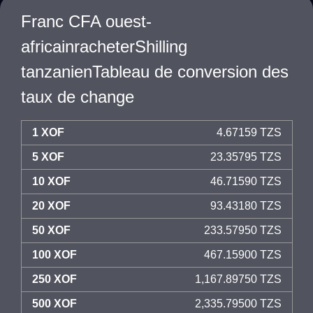
Franc CFA ouest-
africainracheterShilling
tanzanienTableau de conversion des
taux de change
1 XOF
4.67159 TZS
5 XOF
23.35795 TZS
10 XOF
46.71590 TZS
20 XOF
93.43180 TZS
50 XOF
233.57950 TZS
100 XOF
467.15900 TZS
250 XOF
1,167.89750 TZS
500 XOF
2,335.79500 TZS