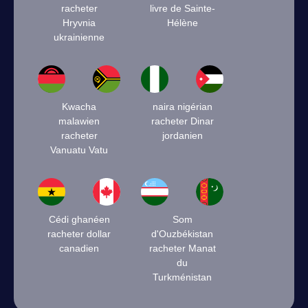
racheter
livre de Sainte-
Hryvnia
Hélène
ukrainienne
Kwacha
naira nigérian
malawien
racheter Dinar
racheter
jordanien
Vanuatu Vatu
Cédi ghanéen
Som
racheter dollar
d'Ouzbékistan
canadien
racheter Manat
du
Turkménistan