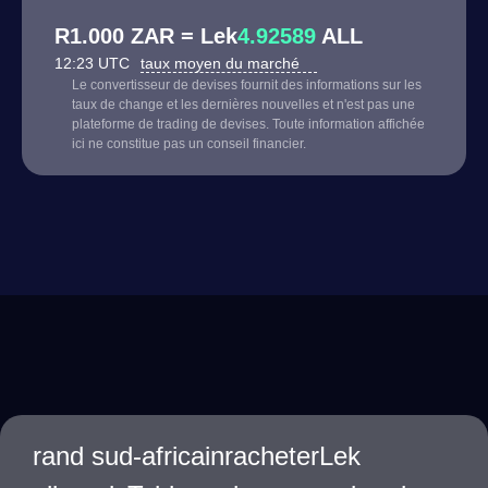
R1.000 ZAR = Lek
4.92589
ALL
12:23 UTC
taux moyen du marché
Le convertisseur de devises fournit des informations sur les
taux de change et les dernières nouvelles et n'est pas une
plateforme de trading de devises. Toute information affichée
ici ne constitue pas un conseil financier.
rand sud-africainracheterLek