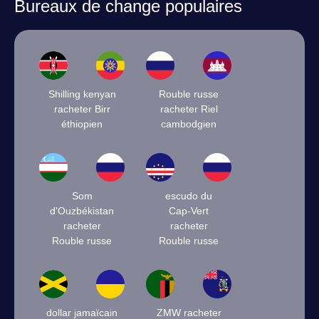
Bureaux de change populaires
Shilling kenyan
Rouble russe
racheter Birr
racheter Riel
éthiopien
cambodgien
Som
escudo du
d'Ouzbékistan
Cap-Vert
racheter
racheter
Rouble russe
Rouble russe
dollar jamaïcain
ZMW racheter