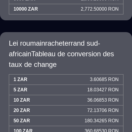
10000 ZAR
2,772.50000 RON
Lei roumainracheterrand sud-
africainTableau de conversion des
taux de change
1 ZAR
3.60685 RON
5 ZAR
18.03427 RON
10 ZAR
36.06853 RON
20 ZAR
72.13706 RON
50 ZAR
180.34265 RON
100 ZAR
360.68530 RON