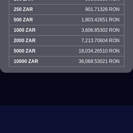
250 ZAR
901.71326 RON
500 ZAR
1,803.42651 RON
1000 ZAR
3,606.85302 RON
2000 ZAR
7,213.70604 RON
5000 ZAR
18,034.26510 RON
10000 ZAR
36,068.53021 RON