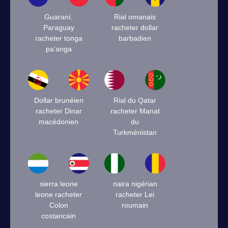
Guaraní,
Rial omanais
Paraguay
racheter dollar
racheter tonga
barbadien
pa'anga
Dollar brunéien
Rial du Qatar
racheter Dinar
racheter Manat
macédonien
du
Turkménistan
sierra leone
naira nigérian
leone racheter
racheter Lei
Colon
roumain
costaricain