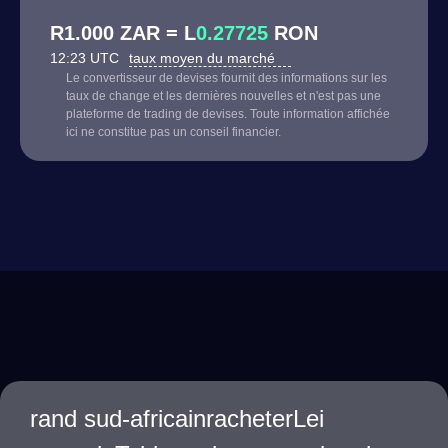
R1.000 ZAR = L
0.27725
RON
12:23 UTC
taux moyen du marché
Le convertisseur de devises fournit des informations sur les
taux de change et les dernières nouvelles et n'est pas une
plateforme de trading de devises. Toute information affichée
ici ne constitue pas un conseil financier.
rand sud-africainracheterLei