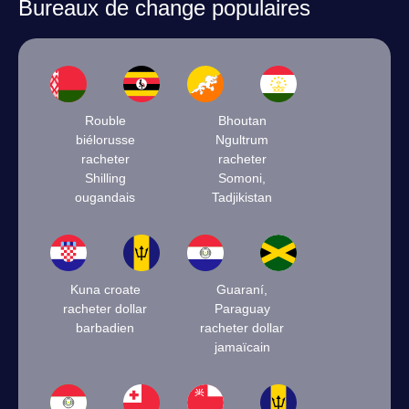
Bureaux de change populaires
Rouble
Bhoutan
biélorusse
Ngultrum
racheter
racheter
Shilling
Somoni,
ougandais
Tadjikistan
Kuna croate
Guaraní,
racheter dollar
Paraguay
barbadien
racheter dollar
jamaïcain