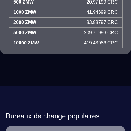
500 ZMW
20.97199 CRC
1000 ZMW
41.94399 CRC
2000 ZMW
83.88797 CRC
5000 ZMW
209.71993 CRC
10000 ZMW
419.43986 CRC
Bureaux de change populaires