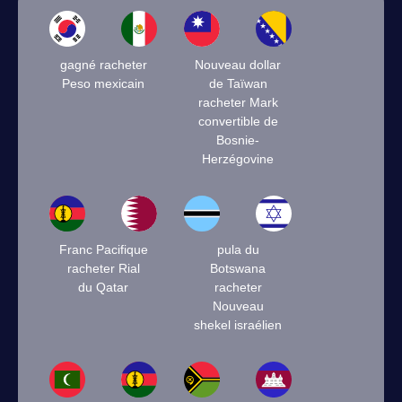
gagné racheter
Nouveau dollar
Peso mexicain
de Taïwan
racheter Mark
convertible de
Bosnie-
Herzégovine
Franc Pacifique
pula du
racheter Rial
Botswana
du Qatar
racheter
Nouveau
shekel israélien