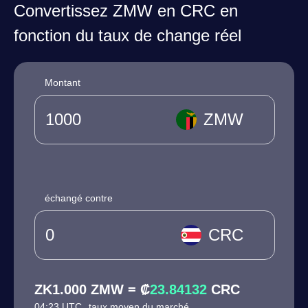
Convertissez ZMW en CRC en
fonction du taux de change réel
Montant
ZMW
échangé contre
CRC
ZK1.000 ZMW = ₡
23.84132
CRC
04:23 UTC
taux moyen du marché