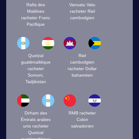
Rafia des
Vanuatu Vatu
Maldives
racheter Riel
racheter Franc
cambodgien
Pacifique
Quetzal
Riel
guatémaltèque
cambodgien
racheter
racheter Dollar
Somoni,
bahaméen
Tadjikistan
Dirham des
RMB racheter
Émirats arabes
Colon
unis racheter
salvadorien
Quetzal