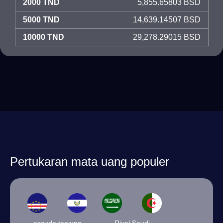
2000 TND
5,855.65803 BSD
5000 TND
14,639.14507 BSD
10000 TND
29,278.29015 BSD
Pertukaran mata uang populer