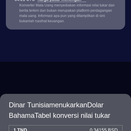
Konverter Mata Uang menyediakan informasi nilai tukar dan
berita terkini dan bukan merupakan platform perdagangan
mata uang. Informasi apa pun yang ditampilkan di sini
bukanlah nasihat keuangan.
Dinar TunisiamenukarkanDolar
BahamaTabel konversi nilai tukar
1 TND
0.34155 BSD