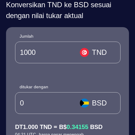
Konversikan TND ke BSD sesuai
dengan nilai tukar aktual
Jumlah
TND
ditukar dengan
BSD
DT1.000 TND = B$
0.34155
BSD
04:21 UTC
harga pasar menengah