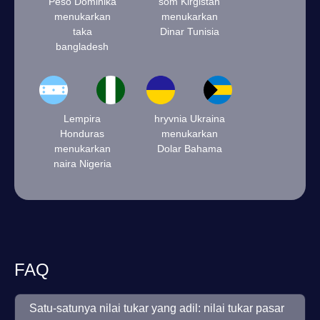
Peso Dominika
som Kirgistan
menukarkan
menukarkan
taka
Dinar Tunisia
bangladesh
Lempira
hryvnia Ukraina
Honduras
menukarkan
menukarkan
Dolar Bahama
naira Nigeria
FAQ
Satu-satunya nilai tukar yang adil: nilai tukar pasar