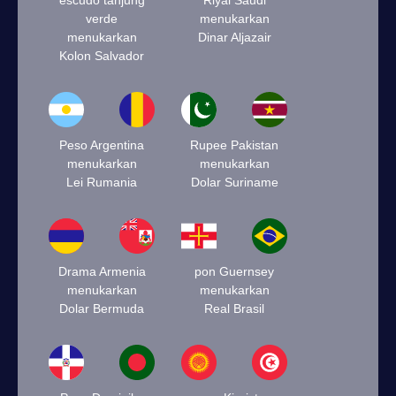
escudo tanjung
Riyal Saudi
verde
menukarkan
menukarkan
Dinar Aljazair
Kolon Salvador
Peso Argentina
Rupee Pakistan
menukarkan
menukarkan
Lei Rumania
Dolar Suriname
Drama Armenia
pon Guernsey
menukarkan
menukarkan
Dolar Bermuda
Real Brasil