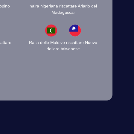
ippino
naira nigeriana riscattare Ariario del
Madagascar
attare
Rafia delle Maldive riscattare Nuovo
dollaro taiwanese