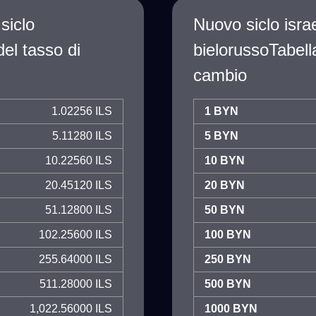
siclo
Nuovo siclo isra
del tasso di
bielorussoTabell
cambio
1.02256 ILS
1 BYN
5.11280 ILS
5 BYN
10.22560 ILS
10 BYN
20.45120 ILS
20 BYN
51.12800 ILS
50 BYN
102.25600 ILS
100 BYN
255.64000 ILS
250 BYN
511.28000 ILS
500 BYN
1,022.56000 ILS
1000 BYN