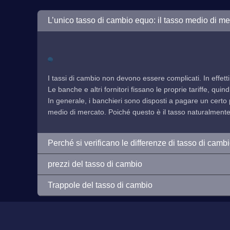
L’unico tasso di cambio equo: il tasso medio di me
I tassi di cambio non devono essere complicati. In effetti
Le banche e altri fornitori fissano le proprie tariffe, qu
In generale, i banchieri sono disposti a pagare un certo 
medio di mercato. Poiché questo è il tasso naturalmente f
Perché si verificano le differenze di tasso di camb
prezzi del tasso di cambio
Trappole del tasso di cambio