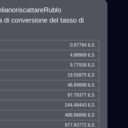
elianoriscattareRublo
a di conversione del tasso di
0.97794 ILS
4.88969 ILS
9.77938 ILS
19.55875 ILS
48.89689 ILS
97.79377 ILS
244.48443 ILS
488.96886 ILS
977.93772 ILS