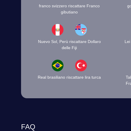
franco svizzero riscattare Franco
go
gibutiano
Nuevo Sol, Perù riscattare Dollaro
Lei
delle Fiji
Real brasiliano riscattare lira turca
Ta
Fr
FAQ