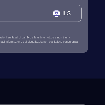
ILS
mazioni sui tassi di cambio e le ultime notizie e non è una
siasi informazione qui visualizzata non costituisce consulenza