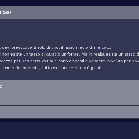
rcato
, devi preoccuparti solo di uno: il tasso medio di mercato.
indi non esiste un tasso di cambio uniforme. Ma in realtà esiste un tasso
prezzo per una certa valuta e sono disposti a vendere la valuta per un ce
issato dal mercato, è il tasso “più vero” e più giusto.
io