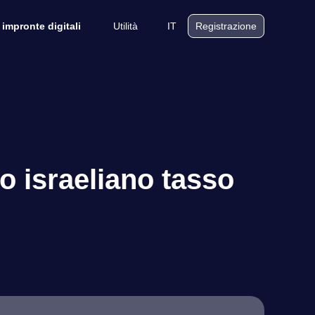
Utilità
IT
 impronte digitali
Registrazione
o israeliano tasso