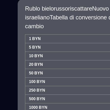
Rublo bielorussoriscattareNuovo 
israelianoTabella di conversione 
cambio
1 BYN
5 BYN
10 BYN
20 BYN
50 BYN
100 BYN
250 BYN
500 BYN
1000 BYN