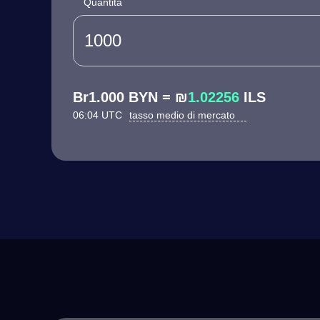
Quantità
Br1.000 BYN = ₪
1.02256
ILS
06:04 UTC
tasso medio di mercato