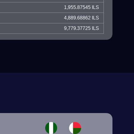
1,955.87545 ILS
4,889.68862 ILS
9,779.37725 ILS