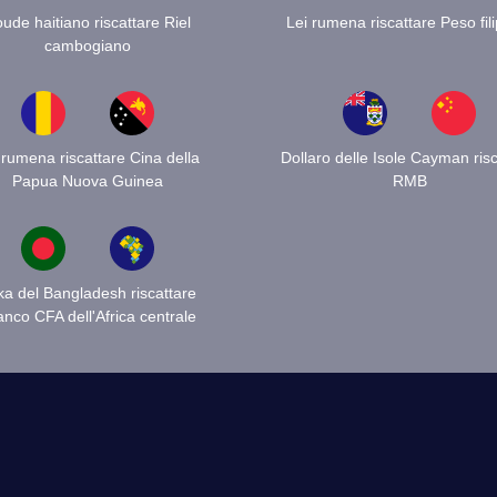
ude haitiano riscattare Riel
Lei rumena riscattare Peso fil
cambogiano
 rumena riscattare Cina della
Dollaro delle Isole Cayman risc
Papua Nuova Guinea
RMB
ka del Bangladesh riscattare
anco CFA dell'Africa centrale