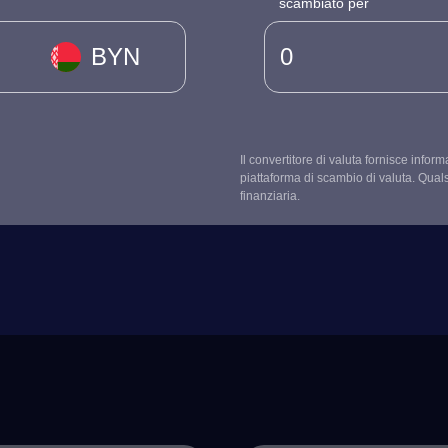
scambiato per
BYN
Il convertitore di valuta fornisce infor
piattaforma di scambio di valuta. Qual
finanziaria.