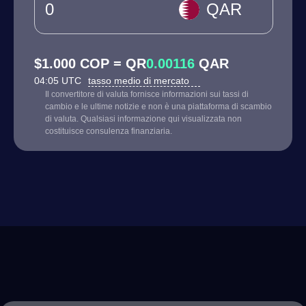
QAR
$1.000 COP = QR
0.00116
QAR
04:05 UTC
tasso medio di mercato
Il convertitore di valuta fornisce informazioni sui tassi di
cambio e le ultime notizie e non è una piattaforma di scambio
di valuta. Qualsiasi informazione qui visualizzata non
costituisce consulenza finanziaria.