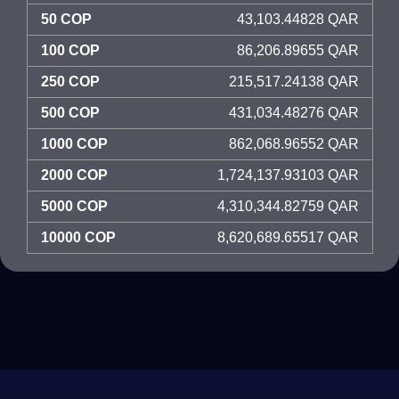
50 COP
43,103.44828 QAR
100 COP
86,206.89655 QAR
250 COP
215,517.24138 QAR
500 COP
431,034.48276 QAR
1000 COP
862,068.96552 QAR
2000 COP
1,724,137.93103 QAR
5000 COP
4,310,344.82759 QAR
10000 COP
8,620,689.65517 QAR