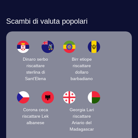
Scambi di valuta popolari
Dinaro serbo
Birr etiope
riscattare
riscattare
sterlina di
dollaro
Sant'Elena
barbadiano
Corona ceca
Georgia Lari
riscattare Lek
riscattare
albanese
Ariario del
Madagascar