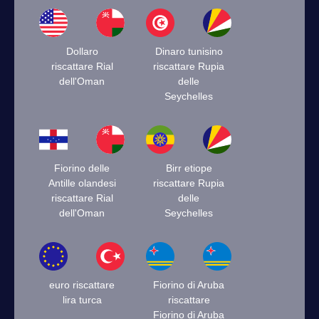
Dollaro
Dinaro tunisino
riscattare Rial
riscattare Rupia
dell'Oman
delle
Seychelles
Fiorino delle
Birr etiope
Antille olandesi
riscattare Rupia
riscattare Rial
delle
dell'Oman
Seychelles
euro riscattare
Fiorino di Aruba
lira turca
riscattare
Fiorino di Aruba