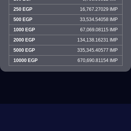
250 EGP
16,767.27029 IMP
500 EGP
33,534.54058 IMP
1000 EGP
67,069.08115 IMP
2000 EGP
134,138.16231 IMP
5000 EGP
335,345.40577 IMP
10000 EGP
670,690.81154 IMP