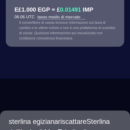
E£1.000 EGP = £
0.01491
IMP
06:06 UTC
tasso medio di mercato
Il convertitore di valuta fornisce informazioni sui tassi di
cambio e le ultime notizie e non è una piattaforma di scambio
di valuta. Qualsiasi informazione qui visualizzata non
costituisce consulenza finanziaria.
sterlina egizianariscattareSterlina