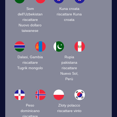
Som
Kuna croata
dell'Uzbekistan
riscattare Kuna
riscattare
croata
Nuovo dollaro
taiwanese
Dalasi, Gambia
Rupia
riscattare
pakistana
Tugrik mongolo
riscattare
Nuevo Sol,
Perù
Peso
Zloty polacco
dominicano
riscattare vinto
riscattare