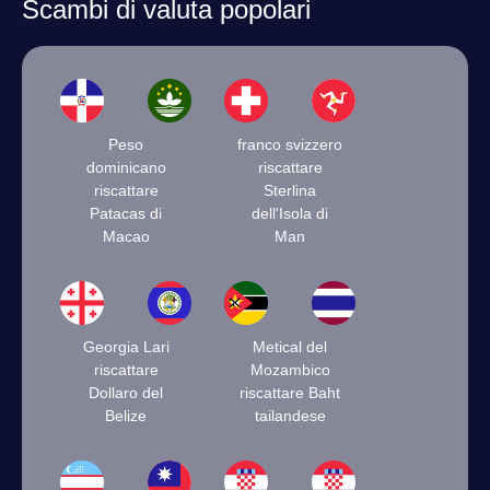
Scambi di valuta popolari
Peso
franco svizzero
dominicano
riscattare
riscattare
Sterlina
Patacas di
dell'Isola di
Macao
Man
Georgia Lari
Metical del
riscattare
Mozambico
Dollaro del
riscattare Baht
Belize
tailandese