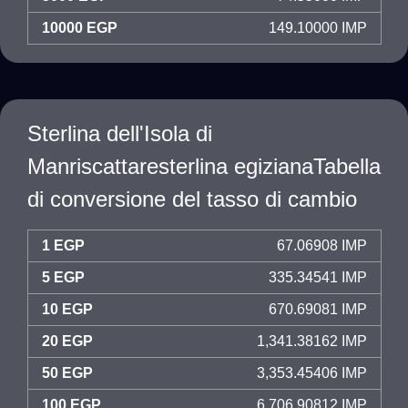
10000 EGP
149.10000 IMP
Sterlina dell'Isola di
Manriscattaresterlina egizianaTabella
di conversione del tasso di cambio
1 EGP
67.06908 IMP
5 EGP
335.34541 IMP
10 EGP
670.69081 IMP
20 EGP
1,341.38162 IMP
50 EGP
3,353.45406 IMP
100 EGP
6,706.90812 IMP