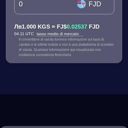
FJD
Лв1.000 KGS = FJ$
0.02537
FJD
04:11 UTC
tasso medio di mercato
Il convertitore di valuta fornisce informazioni sui tassi di
cambio e le ultime notizie e non è una piattaforma di scambio
di valuta. Qualsiasi informazione qui visualizzata non
costituisce consulenza finanziaria.