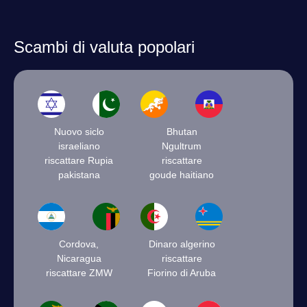
Scambi di valuta popolari
Nuovo siclo
Bhutan
israeliano
Ngultrum
riscattare Rupia
riscattare
pakistana
goude haitiano
Cordova,
Dinaro algerino
Nicaragua
riscattare
riscattare ZMW
Fiorino di Aruba