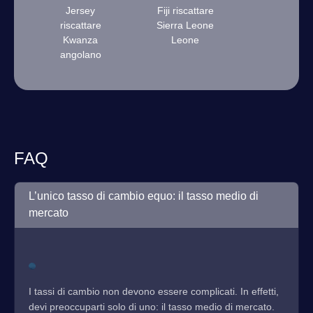
Jersey
Fiji riscattare
riscattare
Sierra Leone
Kwanza
Leone
angolano
FAQ
L’unico tasso di cambio equo: il tasso medio di
mercato
I tassi di cambio non devono essere complicati. In effetti,
devi preoccuparti solo di uno: il tasso medio di mercato.