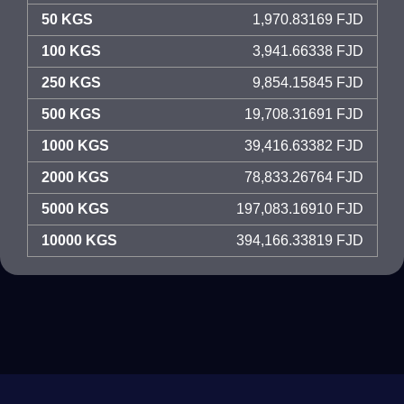
50 KGS
1,970.83169 FJD
100 KGS
3,941.66338 FJD
250 KGS
9,854.15845 FJD
500 KGS
19,708.31691 FJD
1000 KGS
39,416.63382 FJD
2000 KGS
78,833.26764 FJD
5000 KGS
197,083.16910 FJD
10000 KGS
394,166.33819 FJD