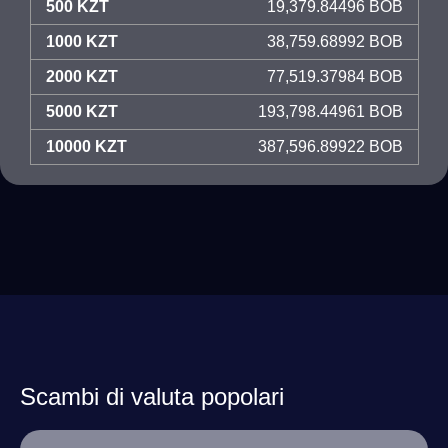
500 KZT
19,379.84496 BOB
1000 KZT
38,759.68992 BOB
2000 KZT
77,519.37984 BOB
5000 KZT
193,798.44961 BOB
10000 KZT
387,596.89922 BOB
Scambi di valuta popolari