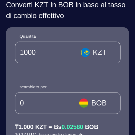
Converti KZT in BOB in base al tasso
di cambio effettivo
Quantità
KZT
scambiato per
BOB
₸1.000 KZT = Bs
0.02580
BOB
10:12 UTC
tasso medio di mercato