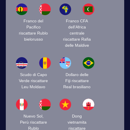
Franco del
Franco CFA
Pacifico
dell'Africa
riscattare Rublo
centrale
bielorusso
riscattare Rafia
delle Maldive
Scudo di Capo
Dollaro delle
Verde riscattare
Fiji riscattare
Leu Moldavo
Real brasiliano
Nuevo Sol,
Dong
Perù riscattare
vietnamita
Rublo
riscattare