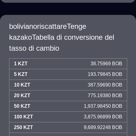
bolivianoriscattareTenge
kazakoTabella di conversione del
tasso di cambio
1 KZT
38.75969 BOB
5 KZT
193.79845 BOB
10 KZT
387.59690 BOB
20 KZT
775.19380 BOB
50 KZT
1,937.98450 BOB
100 KZT
3,875.96899 BOB
250 KZT
9,689.92248 BOB