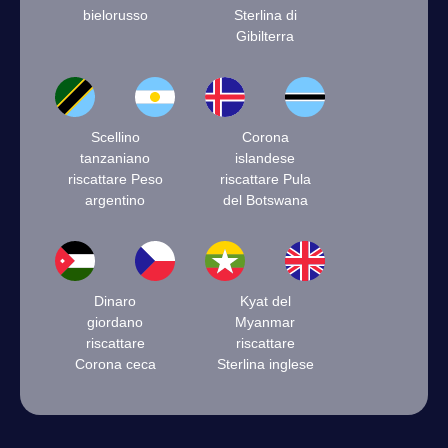
bielorusso
Sterlina di
Gibilterra
Scellino
Corona
tanzaniano
islandese
riscattare Peso
riscattare Pula
argentino
del Botswana
Dinaro
Kyat del
giordano
Myanmar
riscattare
riscattare
Corona ceca
Sterlina inglese