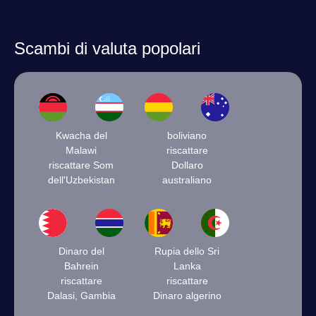
Scambi di valuta popolari
Kwacha del
boliviano
Malawi
riscattare
riscattare Som
Dollaro
dell'Uzbekistan
australiano
Dinaro del
Rupia dello Sri
Bahrein
Lanka
riscattare
riscattare
Dalasi, Gambia
Dinaro algerino