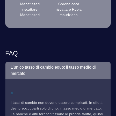
Manat azeri
Corona ceca
riscattare
riscattare Rupia
Manat azeri
mauriziana
FAQ
L’unico tasso di cambio equo: il tasso medio di
mercato
I tassi di cambio non devono essere complicati. In effetti,
devi preoccuparti solo di uno: il tasso medio di mercato.
Le banche e altri fornitori fissano le proprie tariffe, quindi