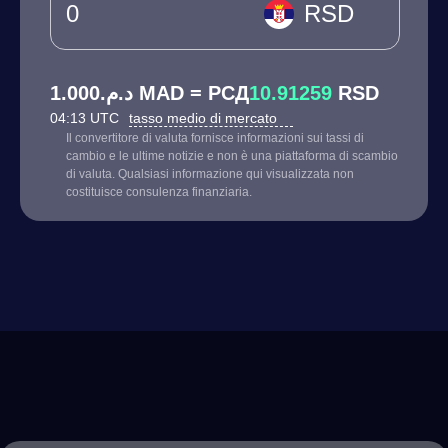
RSD
د.م.1.000 MAD = РСД
10.91259
RSD
04:13 UTC
tasso medio di mercato
Il convertitore di valuta fornisce informazioni sui tassi di
cambio e le ultime notizie e non è una piattaforma di scambio
di valuta. Qualsiasi informazione qui visualizzata non
costituisce consulenza finanziaria.