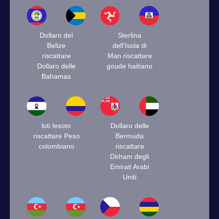
Dollaro del
Sterlina
Belize
dell'Isola di
riscattare
Man riscattare
Dollaro delle
goude haitiano
Bahamas
loti lesoto
Dollaro delle
riscattare Peso
Bermuda
colombiano
riscattare
Dirham degli
Emirati Arabi
Uniti