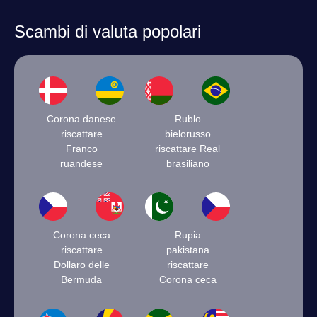
Scambi di valuta popolari
Corona danese
Rublo
riscattare
bielorusso
Franco
riscattare Real
ruandese
brasiliano
Corona ceca
Rupia
riscattare
pakistana
Dollaro delle
riscattare
Bermuda
Corona ceca