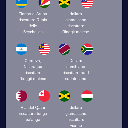
Fiorino di Aruba
dollaro
riscattare Rupia
giamaicano
delle
riscattare
Seychelles
Ringgit malese
Cordova,
Dollaro
Nicaragua
namibiano
riscattare
riscattare rand
Ringgit malese
sudafricano
Rial del Qatar
dollaro
riscattare tonga
giamaicano
pa'anga
riscattare
Fiorino