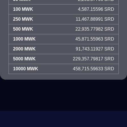
100 MWK
4,587.15596 SRD
250 MWK
11,467.88991 SRD
500 MWK
22,935.77982 SRD
1000 MWK
45,871.55963 SRD
2000 MWK
91,743.11927 SRD
5000 MWK
229,357.79817 SRD
10000 MWK
458,715.59633 SRD