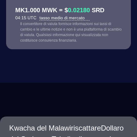
MK1.000 MWK = $
0.02180
SRD
04:15 UTC
tasso medio di mercato
Il convertitore di valuta fornisce informazioni sui tassi di
cambio e le ultime notizie e non è una piattaforma di scambio
di valuta. Qualsiasi informazione qui visualizzata non
costituisce consulenza finanziaria.
Kwacha del MalawiriscattareDollaro