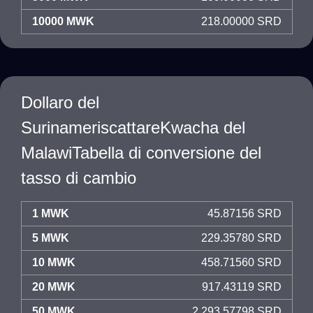
10000 MWK
218.00000 SRD
Dollaro del
SurinameriscattareKwacha del
MalawiTabella di conversione del
tasso di cambio
1 MWK
45.87156 SRD
5 MWK
229.35780 SRD
10 MWK
458.71560 SRD
20 MWK
917.43119 SRD
50 MWK
2,293.57798 SRD