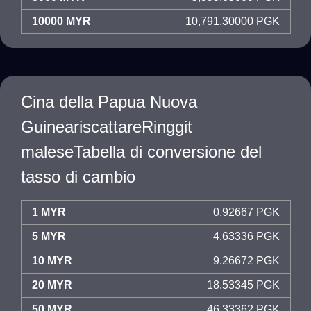
10000 MYR
10,791.30000 PGK
Cina della Papua Nuova
GuineariscattareRinggit
maleseTabella di conversione del
tasso di cambio
1 MYR
0.92667 PGK
5 MYR
4.63336 PGK
10 MYR
9.26672 PGK
20 MYR
18.53345 PGK
50 MYR
46.33362 PGK