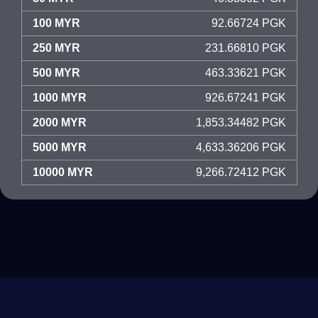
100 MYR
92.66724 PGK
250 MYR
231.66810 PGK
500 MYR
463.33621 PGK
1000 MYR
926.67241 PGK
2000 MYR
1,853.34482 PGK
5000 MYR
4,633.36206 PGK
10000 MYR
9,266.72412 PGK