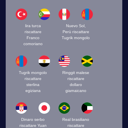
lira turca
Nuevo Sol,
riscattare
Perù riscattare
Franco
Tugrik mongolo
comoriano
Tugrik mongolo
Ringgit malese
riscattare
riscattare
sterlina
dollaro
egiziana
giamaicano
Dinaro serbo
Real brasiliano
riscattare Yuan
riscattare