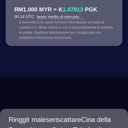
RM1.000 MYR = K
1.07913
PGK
00:14 UTC
tasso medio di mercato
Il convertitore di valuta fornisce informazioni sui tassi di
cambio e le ultime notizie e non è una piattaforma di scambio
di valuta. Qualsiasi informazione qui visualizzata non
costituisce consulenza finanziaria.
Ringgit maleseriscattareCina della