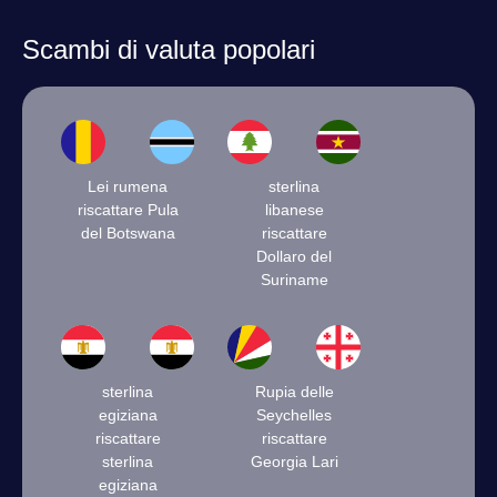
Scambi di valuta popolari
Lei rumena
sterlina
riscattare Pula
libanese
del Botswana
riscattare
Dollaro del
Suriname
sterlina
Rupia delle
egiziana
Seychelles
riscattare
riscattare
sterlina
Georgia Lari
egiziana