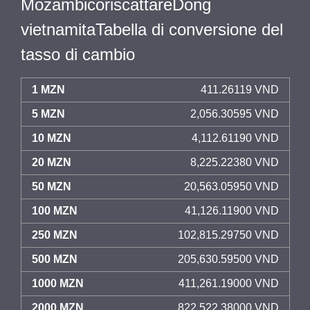
MozambicoriscattareDong
vietnamitaTabella di conversione del
tasso di cambio
1 MZN
411.26119 VND
5 MZN
2,056.30595 VND
10 MZN
4,112.61190 VND
20 MZN
8,225.22380 VND
50 MZN
20,563.05950 VND
100 MZN
41,126.11900 VND
250 MZN
102,815.29750 VND
500 MZN
205,630.59500 VND
1000 MZN
411,261.19000 VND
2000 MZN
822,522.38000 VND