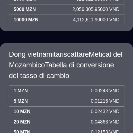
5000 MZN
2,056,305.95000 VND
10000 MZN
4,112,611.90000 VND
Dong vietnamitariscattareMetical del
MozambicoTabella di conversione
del tasso di cambio
1 MZN
0.00243 VND
5 MZN
0.01216 VND
10 MZN
0.02432 VND
20 MZN
0.04863 VND
50 MZN
0.12158 VND