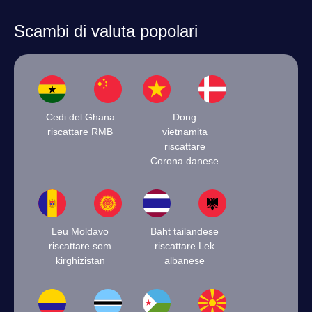
Scambi di valuta popolari
Cedi del Ghana
Dong
riscattare RMB
vietnamita
riscattare
Corona danese
Leu Moldavo
Baht tailandese
riscattare som
riscattare Lek
kirghizistan
albanese