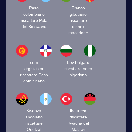
Peso
Franco
colombiano
gibutiano
riscattare Pula
riscattare
del Botswana
dinaro
macedone
som
Lev bulgaro
kirghizistan
riscattare naira
riscattare Peso
nigeriana
dominicano
Kwanza
lira turca
angolano
riscattare
riscattare
Kwacha del
Quetzal
Malawi