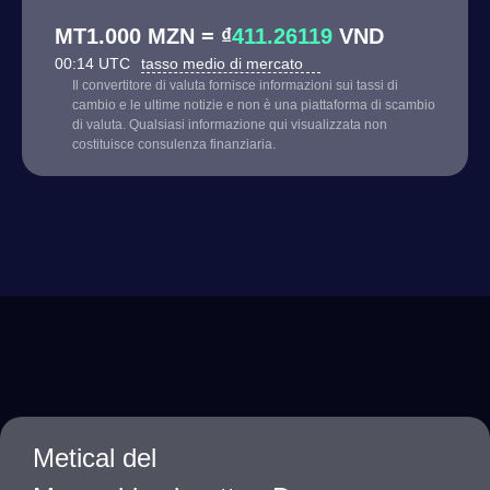
MT1.000 MZN = ₫
411.26119
VND
00:14 UTC
tasso medio di mercato
Il convertitore di valuta fornisce informazioni sui tassi di
cambio e le ultime notizie e non è una piattaforma di scambio
di valuta. Qualsiasi informazione qui visualizzata non
costituisce consulenza finanziaria.
Metical del