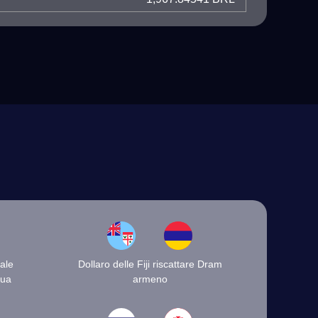
ale
Dollaro delle Fiji riscattare Dram
gua
armeno