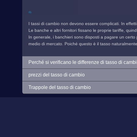
I tassi di cambio non devono essere complicati. In effetti
Le banche e altri fornitori fissano le proprie tariffe, qu
In generale, i banchieri sono disposti a pagare un certo 
medio di mercato. Poiché questo è il tasso naturalmente f
Perché si verificano le differenze di tasso di camb
prezzi del tasso di cambio
Trappole del tasso di cambio