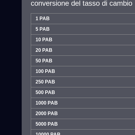
conversione del tasso di cambio
1 PAB
5 PAB
10 PAB
20 PAB
50 PAB
100 PAB
250 PAB
500 PAB
1000 PAB
2000 PAB
5000 PAB
10000 PAB