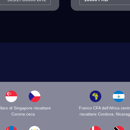
llaro di Singapore riscattare
Franco CFA dell'Africa centr
Corona ceca
riscattare Cordova, Nicara