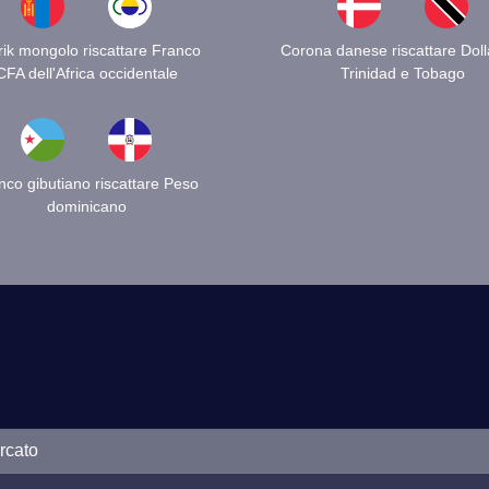
rik mongolo riscattare Franco
Corona danese riscattare Doll
CFA dell'Africa occidentale
Trinidad e Tobago
nco gibutiano riscattare Peso
dominicano
rcato