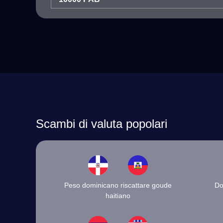
Scambi di valuta popolari
Peso dominicano riscattare goude
Do
haitiano