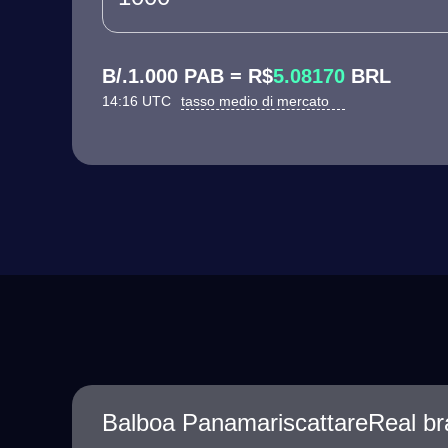
B/.1.000 PAB = R$
5.08170
BRL
14:16 UTC
tasso medio di mercato
Balboa PanamariscattareReal bra