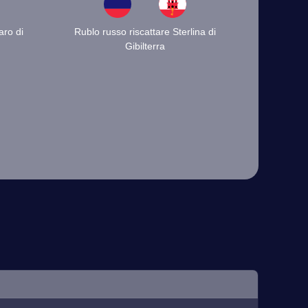
aro di
Rublo russo riscattare Sterlina di
Gibilterra