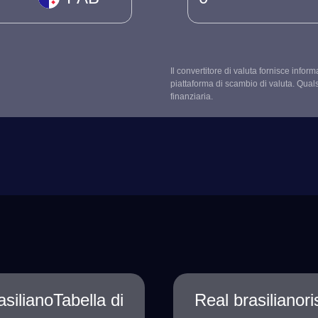
Il convertitore di valuta fornisce infor
piattaforma di scambio di valuta. Qual
finanziaria.
silianoTabella di
Real brasilianor