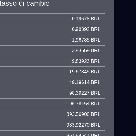
tasso di cambio
0.19678 BRL
0.98392 BRL
1.96785 BRL
3.93569 BRL
9.83923 BRL
19.67845 BRL
49.19614 BRL
98.39227 BRL
196.78454 BRL
393.56908 BRL
983.92270 BRL
1,967.84541 BRL