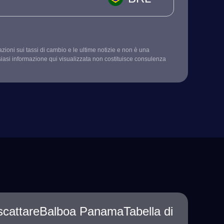
mazioni sui tassi di cambio e le ultime notizie e non è una
siasi informazione qui visualizzata non costituisce consulenza
iscattareBalboa PanamaTabella di