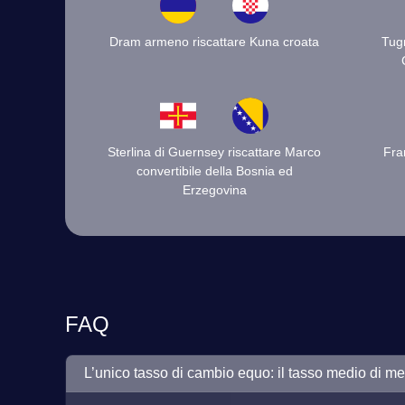
Dram armeno riscattare Kuna croata
Tug
Sterlina di Guernsey riscattare Marco
Fra
convertibile della Bosnia ed
Erzegovina
FAQ
L’unico tasso di cambio equo: il tasso medio di me