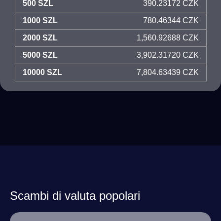
500 SZL
390.23172 CZK
1000 SZL
780.46344 CZK
2000 SZL
1,560.92688 CZK
5000 SZL
3,902.31720 CZK
10000 SZL
7,804.63439 CZK
Scambi di valuta popolari