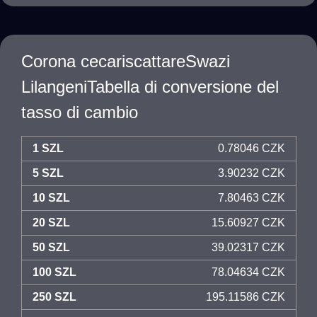
Corona cecariscattareSwazi
LilangeniTabella di conversione del
tasso di cambio
1 SZL
0.78046 CZK
5 SZL
3.90232 CZK
10 SZL
7.80463 CZK
20 SZL
15.60927 CZK
50 SZL
39.02317 CZK
100 SZL
78.04634 CZK
250 SZL
195.11586 CZK