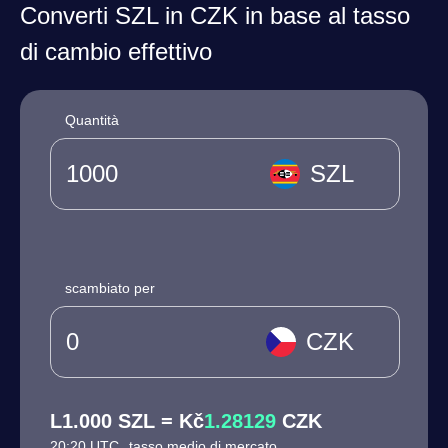
Converti SZL in CZK in base al tasso
di cambio effettivo
Quantità
SZL
scambiato per
CZK
L1.000 SZL = Kč
1.28129
CZK
20:20 UTC
tasso medio di mercato