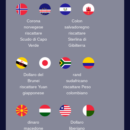
Corona
Colon
norvegese
salvadoregno
riscattare
riscattare
Scudo di Capo
Sterlina di
Verde
Gibilterra
Dollaro del
rand
Brunei
sudafricano
riscattare Yuan
riscattare Peso
giapponese
colombiano
dinaro
Dollaro
macedone
liberiano