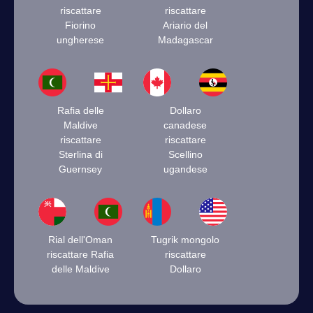
riscattare
riscattare
Fiorino
Ariario del
ungherese
Madagascar
Rafia delle
Dollaro
Maldive
canadese
riscattare
riscattare
Sterlina di
Scellino
Guernsey
ugandese
Rial dell'Oman
Tugrik mongolo
riscattare Rafia
riscattare
delle Maldive
Dollaro