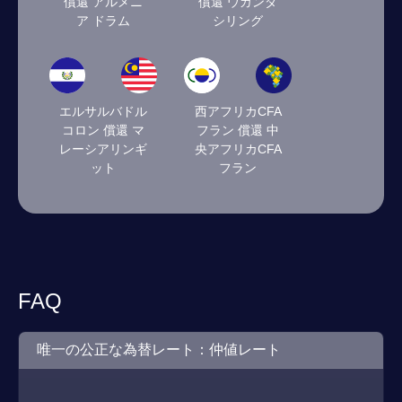
償還 アルメニ
償還 ウガンダ
ア ドラム
シリング
エルサルバドル
西アフリカCFA
コロン 償還 マ
フラン 償還 中
レーシアリンギ
央アフリカCFA
ット
フラン
FAQ
唯一の公正な為替レート：仲値レート