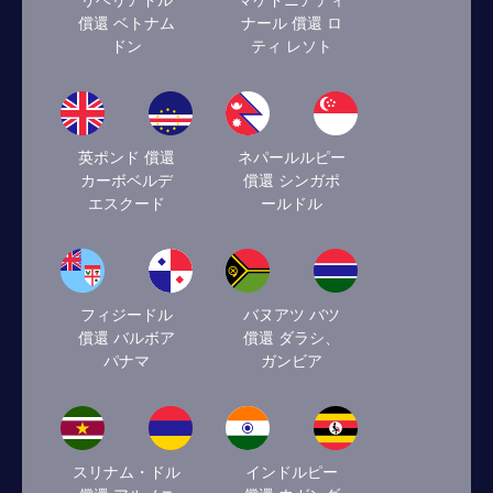
リベリアドル
マケドニアディ
償還 ベトナム
ナール 償還 ロ
ドン
ティ レソト
英ポンド 償還
ネパールルピー
カーボベルデ
償還 シンガポ
エスクード
ールドル
フィジードル
バヌアツ バツ
償還 バルボア
償還 ダラシ、
パナマ
ガンビア
スリナム・ドル
インドルピー