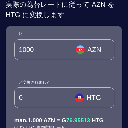
実際の為替レートに従って AZN を
HTG に変換します
額
AZN
と交換されました
HTG
man.1.000 AZN = G
76.95513
HTG
04:02 UTC
中間市場レート