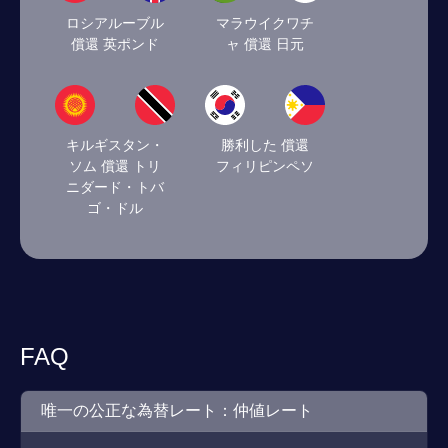
ロシアルーブル
マラウイクワチ
償還 英ポンド
ャ 償還 日元
キルギスタン・
勝利した 償還
ソム 償還 トリ
フィリピンペソ
ニダード・トバ
ゴ・ドル
FAQ
唯一の公正な為替レート：仲値レート