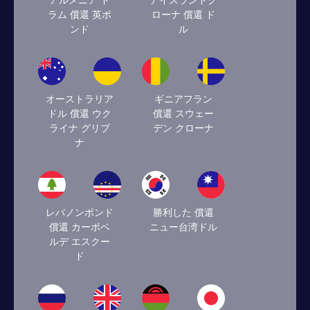
アルメニア ド
アイスランドク
ラム 償還 英ポ
ローナ 償還 ド
ンド
ル
オーストラリア
ギニアフラン
ドル 償還 ウク
償還 スウェー
ライナ グリブ
デン クローナ
ナ
レバノンポンド
勝利した 償還
償還 カーボベ
ニュー台湾ドル
ルデ エスクー
ド