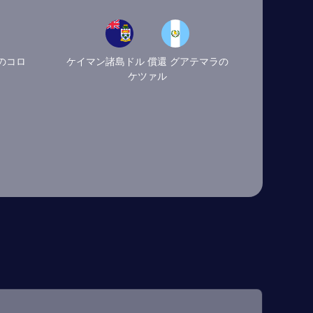
のコロ
ケイマン諸島ドル 償還 グアテマラの
ケツァル