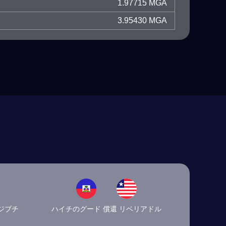
1.97715 MGA
3.95430 MGA
ジブチ
ハイチのグード 償還 リベリアドル