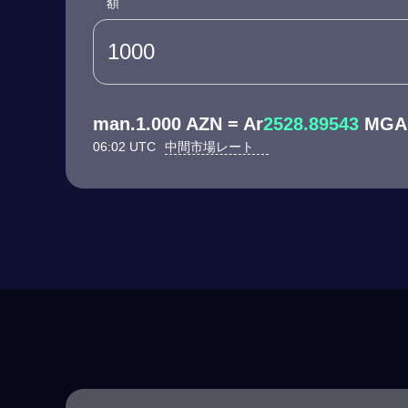
額
man.1.000 AZN = Ar
2528.89543
MGA
06:02 UTC
中間市場レート