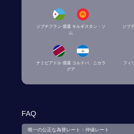
ジブチフラン 償還 キルギスタン・ソ
ジブチ
ム
ナミビアドル 償還 コルドバ、ニカラ
フィ
グア
FAQ
唯一の公正な為替レート：仲値レート