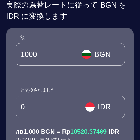
実際の為替レートに従って BGN を
IDR に変換します
額
BGN
と交換されました
IDR
лв1.000 BGN = Rp
10520.37469
IDR
10:02 UTC
中間市場レート