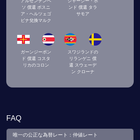
アルゼンチンペ
ジャージー・ポ
ソ 償還 ボスニ
ンド 償還 タラ
ア・ヘルツェゴ
サモア
ビナ兌換マルク
ガーンジーポン
スワジランドの
ド 償還 コスタ
リランゲニ 償
リカのコロン
還 スウェーデ
ン クローナ
FAQ
唯一の公正な為替レート：仲値レート