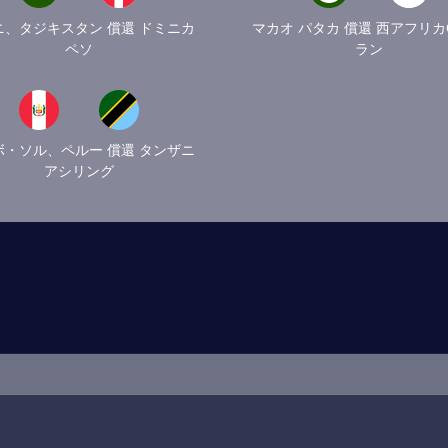
ニ、タジキスタン 償還 ドミニカ
マカオ パタカ 償還 西アフリカ
ペソ
ラン
ボ・ソル、ペルー 償還 タンザニ
アシリング