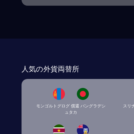
人気の外貨両替所
モンゴルトグログ 償還 バングラデシ
スリ
ュタカ