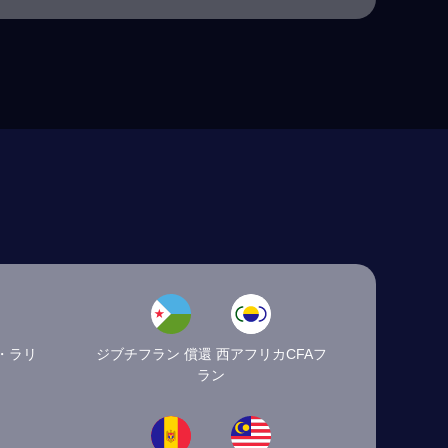
・ラリ
ジブチフラン 償還 西アフリカCFAフ
ラン