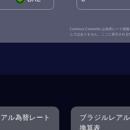
Currency Converter は為
ムではありません。ここに表示される
レアル為替レート
ブラジルレアル
換算表