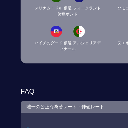
スリナム・ドル 償還 フォークランド
ソモ
諸島ポンド
ハイチのグード 償還 アルジェリアデ
ヌエ
ィナール
FAQ
唯一の公正な為替レート：仲値レート