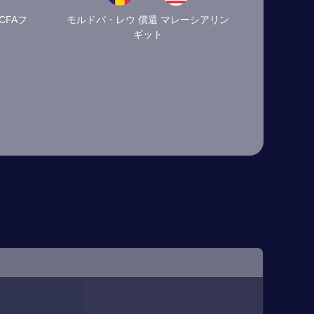
CFAフ
モルドバ・レウ 償還 マレーシアリン
ギット