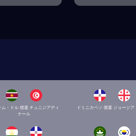
ナム・ドル 償還 チュニジアディ
ドミニカペソ 償還 ジョージア
ナール