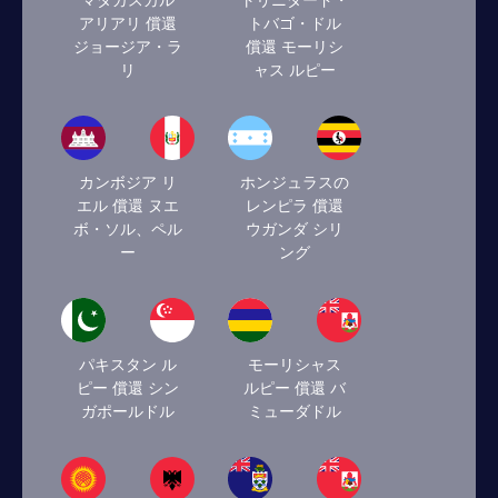
マダガスカル
トリニダード・
アリアリ 償還
トバゴ・ドル
ジョージア・ラ
償還 モーリシ
リ
ャス ルピー
カンボジア リ
ホンジュラスの
エル 償還 ヌエ
レンピラ 償還
ボ・ソル、ペル
ウガンダ シリ
ー
ング
パキスタン ル
モーリシャス
ピー 償還 シン
ルピー 償還 バ
ガポールドル
ミューダドル