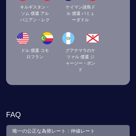
キルギスタン・
ケイマン諸島ド
ソム 償還 アル
ル 償還 バミュ
バニアン・レク
ーダドル
ドル 償還 コモ
グアテマラのケ
ロフラン
ツァル 償還 ジ
ャージー・ポン
ド
FAQ
唯一の公正な為替レート：仲値レート