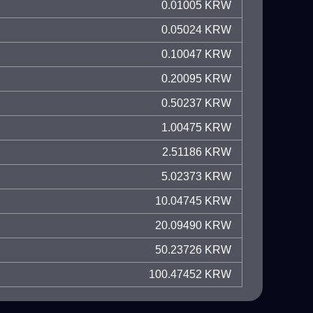
0.01005 KRW
0.05024 KRW
0.10047 KRW
0.20095 KRW
0.50237 KRW
1.00475 KRW
2.51186 KRW
5.02373 KRW
10.04745 KRW
20.09490 KRW
50.23726 KRW
100.47452 KRW