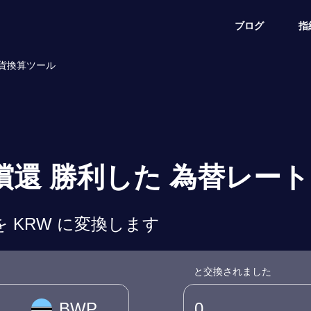
ブログ
指
通貨換算ツール
 償還 勝利した 為替レート
を KRW に変換します
と交換されました
BWP