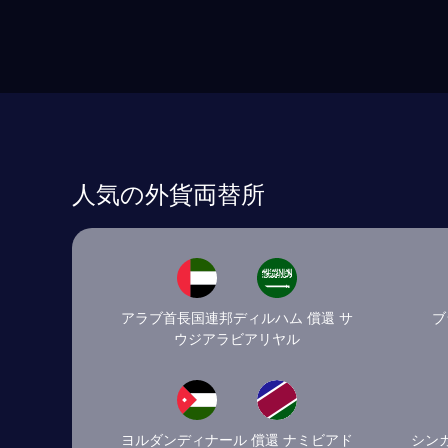
人気の外貨両替所
アラブ首長国連邦ディルハム 償還 サ
ブ
ウジアラビアリヤル
ヨルダンディナール 償還 ナミビアド
シン