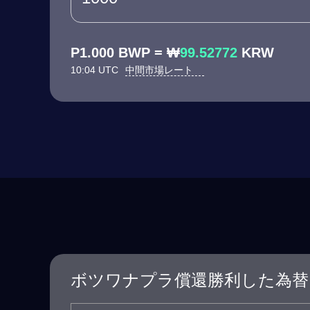
P1.000 BWP = ₩
99.52772
KRW
10:04 UTC
中間市場レート
ボツワナプラ償還勝利した為替