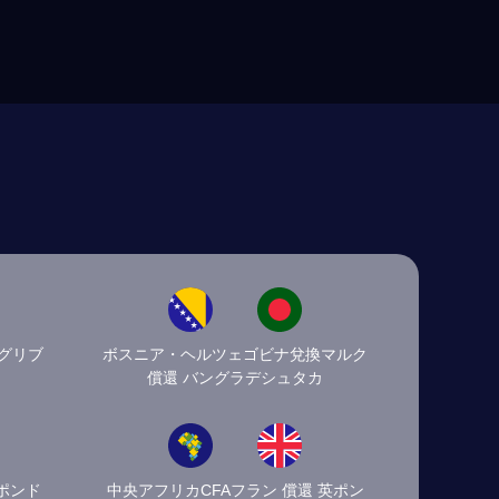
 グリブ
ボスニア・ヘルツェゴビナ兌換マルク
償還 バングラデシュタカ
ポンド
中央アフリカCFAフラン 償還 英ポン