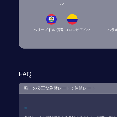
ル
ベリーズドル 償還 コロンビアペソ
ベラ
FAQ
唯一の公正な為替レート：仲値レート