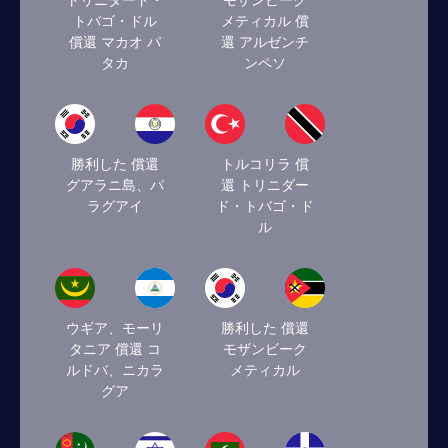
トリニダード・
モザンビーク
トバゴ・ドル
メティカル 償
償還 マカオ パ
還 アルゼンチ
タカ
ンペソ
勝利した 償還
トルコリラ 償
グアラニ島、パ
還 トリニダー
ラグアイ
ド・トバゴ・ド
ル
ウギア、モーリ
勝利した 償還
タニア 償還 コ
モザンビーク
ルドバ、ニカラ
メティカル
グア