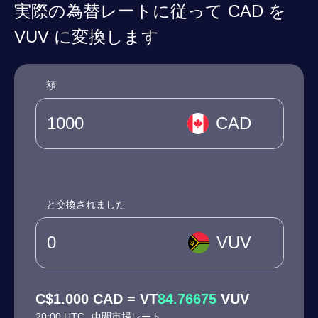
実際の為替レートに従って CAD を
VUV に変換します
額
CAD
と交換されました
VUV
C$1.000 CAD = VT
84.76675
VUV
20:00 UTC
中間市場レート