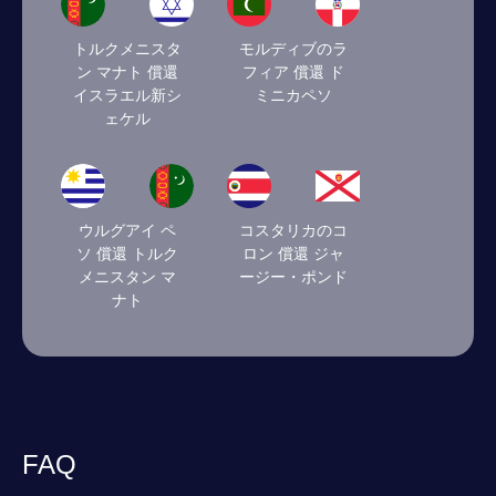
トルクメニスタ
モルディブのラ
ン マナト 償還
フィア 償還 ド
イスラエル新シ
ミニカペソ
ェケル
ウルグアイ ペ
コスタリカのコ
ソ 償還 トルク
ロン 償還 ジャ
メニスタン マ
ージー・ポンド
ナト
FAQ