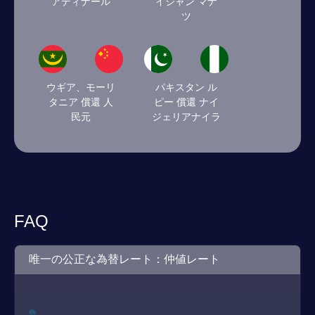
アディナール
イジャン マナ
ツ
ウギア、モーリ
パキスタン ル
タニア 償還 人
ピー 償還 ナイ
民元
ジェリアナイラ
FAQ
唯一の公正な為替レート：仲値レート