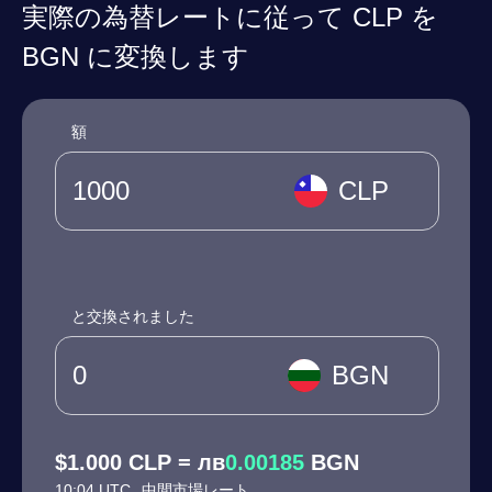
実際の為替レートに従って CLP を
BGN に変換します
額
CLP
と交換されました
BGN
$1.000 CLP = лв
0.00185
BGN
10:04 UTC
中間市場レート