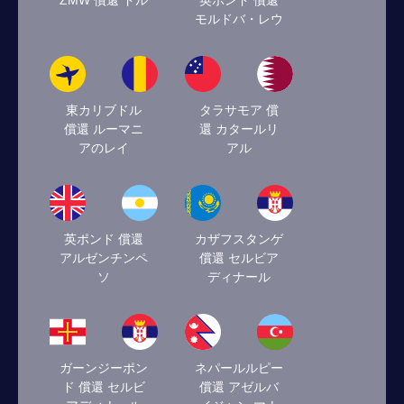
ZMW 償還 ドル
英ポンド 償還
モルドバ・レウ
東カリブドル
タラサモア 償
償還 ルーマニ
還 カタールリ
アのレイ
アル
英ポンド 償還
カザフスタンゲ
アルゼンチンペ
償還 セルビア
ソ
ディナール
ガーンジーポン
ネパールルピー
ド 償還 セルビ
償還 アゼルバ