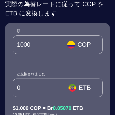
実際の為替レートに従って COP を
ETB に変換します
額
COP
と交換されました
ETB
$1.000 COP = Br
0.05070
ETB
10:05 UTC
中間市場レート