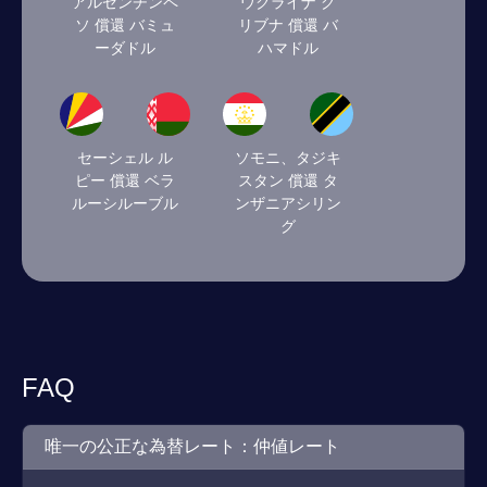
アルゼンチンペ
ウクライナ グ
ソ 償還 バミュ
リブナ 償還 バ
ーダドル
ハマドル
セーシェル ル
ソモニ、タジキ
ピー 償還 ベラ
スタン 償還 タ
ルーシルーブル
ンザニアシリン
グ
FAQ
唯一の公正な為替レート：仲値レート