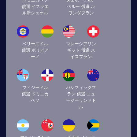
ドミニカペソ
ヌエボ・ソル、
償還 イスラエ
ペルー 償還 ル
ル新シェケル
ワンダフラン
ベリーズドル
マレーシアリン
償還 ボリビア
ギット 償還 ス
ーノ
イスフラン
フィジードル
パシフィックフ
償還 ドミニカ
ラン 償還 ニュ
ペソ
ージーランドド
ル