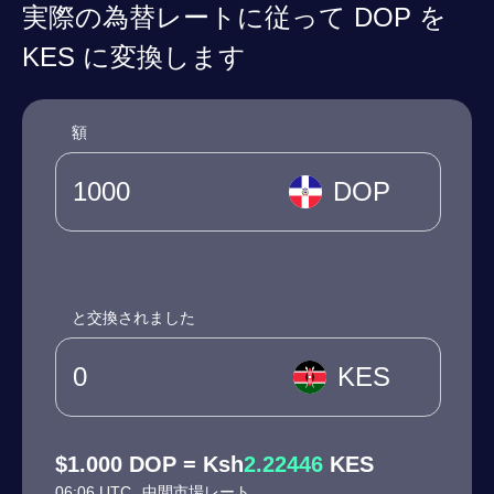
実際の為替レートに従って DOP を
KES に変換します
額
DOP
と交換されました
KES
$1.000 DOP = Ksh
2.22446
KES
06:06 UTC
中間市場レート