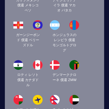
カザフスタンゲ
ナイジェリアナ
償還 メキシコ
イラ 償還 マカ
ペソ
オ パタカ
ガーンジーポン
ホンジュラスの
ド 償還 ベリー
レンピラ 償還
ズドル
モンゴルトグロ
グ
ロティ レソト
デンマーククロ
償還 カナダド
ーネ 償還 ZMW
ル