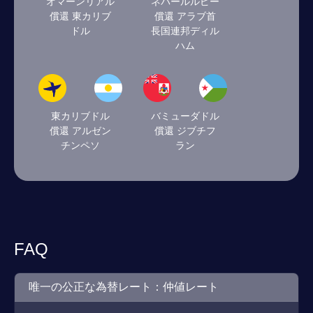
オマーンリアル
ネパールルピー
償還 東カリブ
償還 アラブ首
ドル
長国連邦ディル
ハム
東カリブドル
バミューダドル
償還 アルゼン
償還 ジブチフ
チンペソ
ラン
FAQ
唯一の公正な為替レート：仲値レート