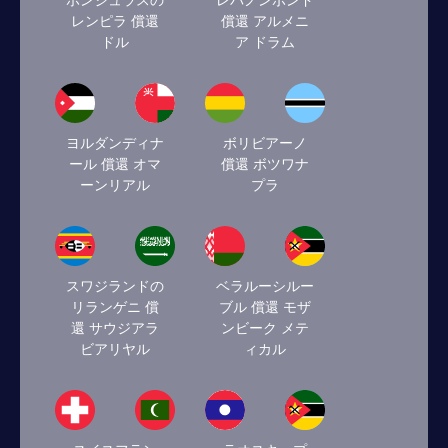
ホンジュラスの
レバノンポンド
レンピラ 償還
償還 アルメニ
ドル
ア ドラム
ヨルダンディナ
ボリビアーノ
ール 償還 オマ
償還 ボツワナ
ーンリアル
プラ
スワジランドの
ベラルーシルー
リランゲニ 償
ブル 償還 モザ
還 サウジアラ
ンビーク メテ
ビアリヤル
ィカル