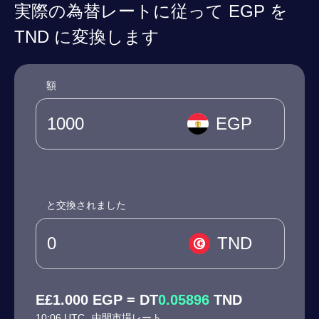
実際の為替レートに従って EGP を
TND に変換します
額
EGP
と交換されました
TND
E£1.000 EGP = DT
0.05896
TND
10:06 UTC
中間市場レート