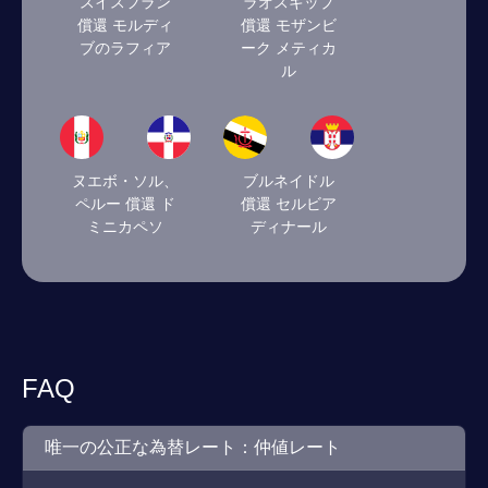
スイスフラン
ラオスキップ
償還 モルディ
償還 モザンビ
ブのラフィア
ーク メティカ
ル
ヌエボ・ソル、
ブルネイドル
ペルー 償還 ド
償還 セルビア
ミニカペソ
ディナール
FAQ
唯一の公正な為替レート：仲値レート