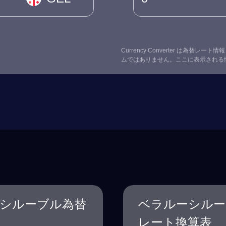
Currency Converter は為
ムではありません。ここに表示される
シルーブル為替
ベラルーシルー
レート換算表