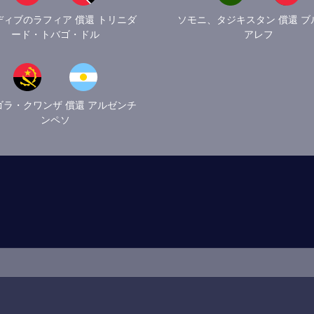
ディブのラフィア 償還 トリニダ
ソモニ、タジキスタン 償還 ブ
ード・トバゴ・ドル
アレフ
ゴラ・クワンザ 償還 アルゼンチ
ンペソ