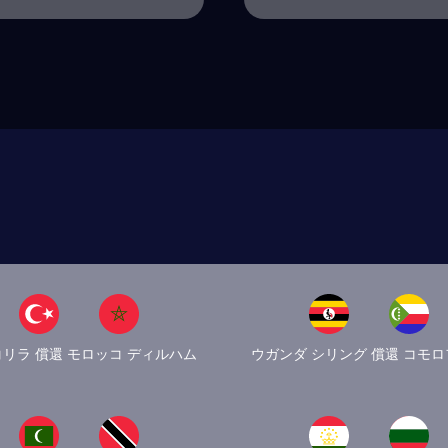
リラ 償還 モロッコ ディルハム
ウガンダ シリング 償還 コモ