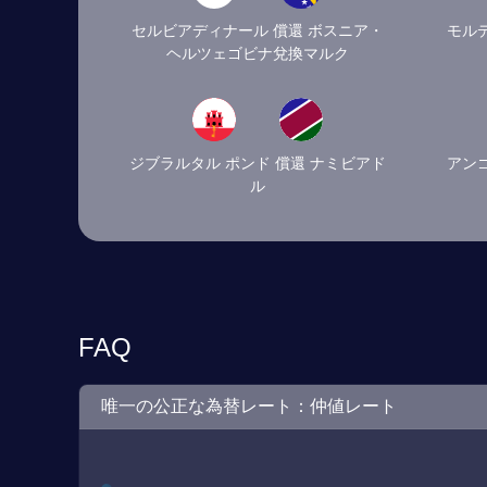
セルビアディナール 償還 ボスニア・
モル
ヘルツェゴビナ兌換マルク
ジブラルタル ポンド 償還 ナミビアド
アン
ル
FAQ
唯一の公正な為替レート：仲値レート