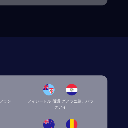
ロフラン
フィジードル 償還 グアラニ島、パラ
グアイ