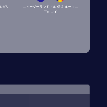
ルガリ
ニュージーランドドル 償還 ルーマニ
アのレイ