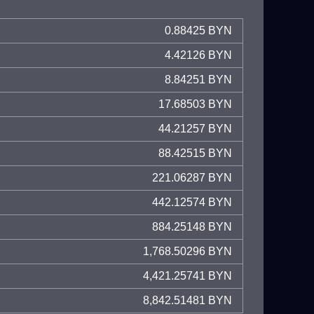
0.88425 BYN
4.42126 BYN
8.84251 BYN
17.68503 BYN
44.21257 BYN
88.42515 BYN
221.06287 BYN
442.12574 BYN
884.25148 BYN
1,768.50296 BYN
4,421.25741 BYN
8,842.51481 BYN