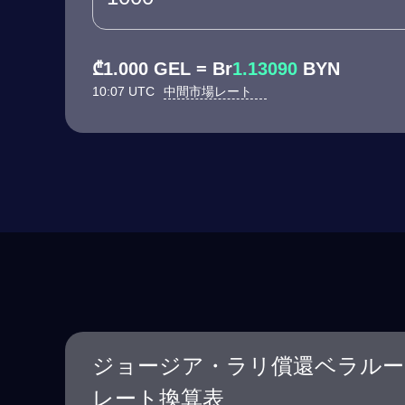
₾1.000 GEL = Br
1.13090
BYN
10:07 UTC
中間市場レート
ジョージア・ラリ償還ベラルー
レート換算表