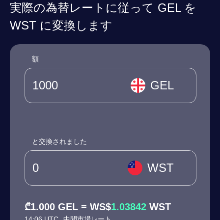
実際の為替レートに従って GEL を
WST に変換します
額
GEL
と交換されました
WST
₾1.000 GEL = WS$
1.03842
WST
14:06 UTC
中間市場レート