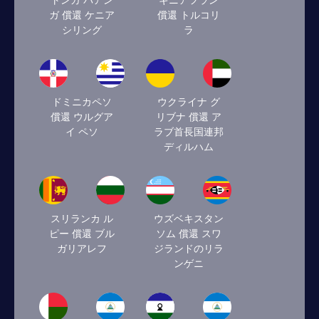
トンガ パアン
ギニアフラン
ガ 償還 ケニア
償還 トルコリ
シリング
ラ
ドミニカペソ
ウクライナ グ
償還 ウルグア
リブナ 償還 ア
イ ペソ
ラブ首長国連邦
ディルハム
スリランカ ル
ウズベキスタン
ピー 償還 ブル
ソム 償還 スワ
ガリアレフ
ジランドのリラ
ンゲニ