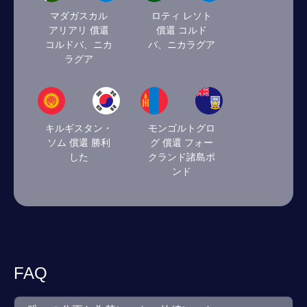
マダガスカル
ロティ レソト
アリアリ 償還
償還 コルド
コルドバ、ニカ
バ、ニカラグア
ラグア
キルギスタン・
モンゴルトグロ
ソム 償還 勝利
グ 償還 フォー
した
クランド諸島ポ
ンド
FAQ