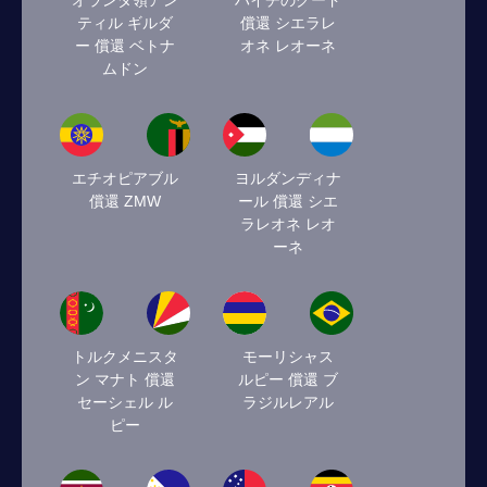
オランダ領アン
ハイチのグード
ティル ギルダ
償還 シエラレ
ー 償還 ベトナ
オネ レオーネ
ムドン
エチオピアブル
ヨルダンディナ
償還 ZMW
ール 償還 シエ
ラレオネ レオ
ーネ
トルクメニスタ
モーリシャス
ン マナト 償還
ルピー 償還 ブ
セーシェル ル
ラジルレアル
ピー