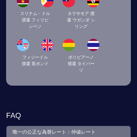
スリナム・ドル
タラサモア 償
償還 フィリピ
還 ウガンダ シ
ンペソ
リング
フィジードル
ボリビアーノ
償還 英ポンド
償還 タイバー
ツ
FAQ
唯一の公正な為替レート：仲値レート