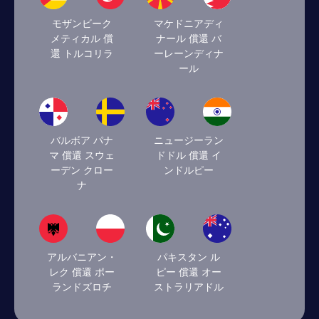
モザンビーク
マケドニアディ
メティカル 償
ナール 償還 バ
還 トルコリラ
ーレーンディナ
ール
バルボア パナ
ニュージーラン
マ 償還 スウェ
ドドル 償還 イ
ーデン クロー
ンドルピー
ナ
アルバニアン・
パキスタン ル
レク 償還 ポー
ピー 償還 オー
ランドズロチ
ストラリアドル