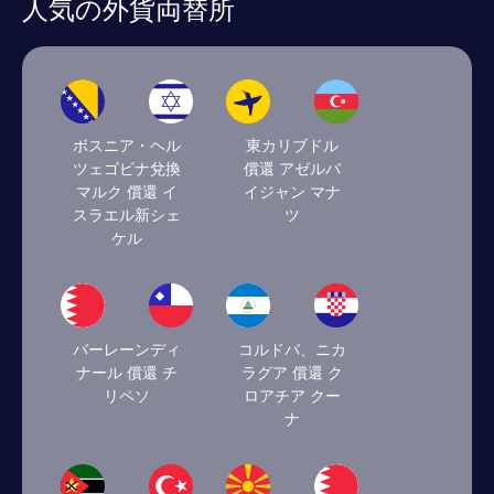
人気の外貨両替所
ボスニア・ヘル
東カリブドル
ツェゴビナ兌換
償還 アゼルバ
マルク 償還 イ
イジャン マナ
スラエル新シェ
ツ
ケル
バーレーンディ
コルドバ、ニカ
ナール 償還 チ
ラグア 償還 ク
リペソ
ロアチア クー
ナ