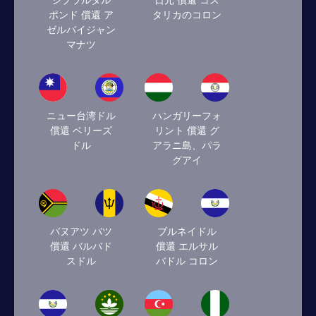
ジブラルタル
日元 償還 コス
ポンド 償還 ア
タリカのコロン
ゼルバイジャン
マナツ
ニュー台湾ドル
ハンガリーフォ
償還 ベリーズ
リント 償還 グ
ドル
アラニ島、パラ
グアイ
バヌアツ バツ
ブルネイドル
償還 バルバド
償還 エルサル
スドル
バドル コロン