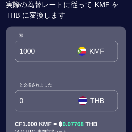
実際の為替レートに従って KMF を
THB に変換します
額
KMF
と交換されました
THB
CF1.000 KMF = ฿
0.07768
THB
14:11 UTC
中間市場レート