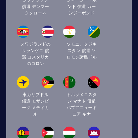
ジブチフラン
ジャージー・ポ
償還 デンマー
ンド 償還 ガー
ククローネ
ンジーポンド
スワジランドの
ソモニ、タジキ
リランゲニ 償
スタン 償還 ソ
還 コスタリカ
ロモン諸島ドル
のコロン
東カリブドル
トルクメニスタ
償還 モザンビ
ン マナト 償還
ーク メティカ
パプアニューギ
ル
ニア キナ