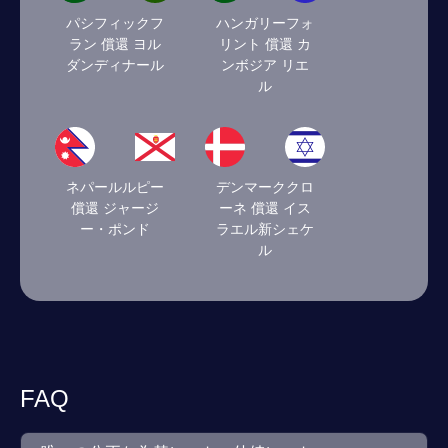
パシフィックフ
ハンガリーフォ
ラン 償還 ヨル
リント 償還 カ
ダンディナール
ンボジア リエ
ル
ネパールルピー
デンマーククロ
償還 ジャージ
ーネ 償還 イス
ー・ポンド
ラエル新シェケ
ル
FAQ