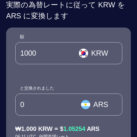
実際の為替レートに従って KRW を
ARS に変換します
額
KRW
と交換されました
ARS
₩1.000 KRW = $
1.05254
ARS
06:11 UTC
中間市場レート