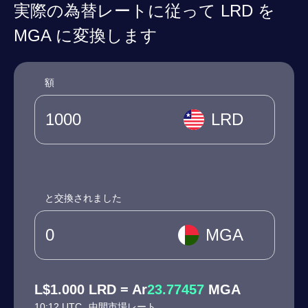
実際の為替レートに従って LRD を
MGA に変換します
額
LRD
と交換されました
MGA
L$1.000 LRD = Ar
23.77457
MGA
10:12 UTC
中間市場レート