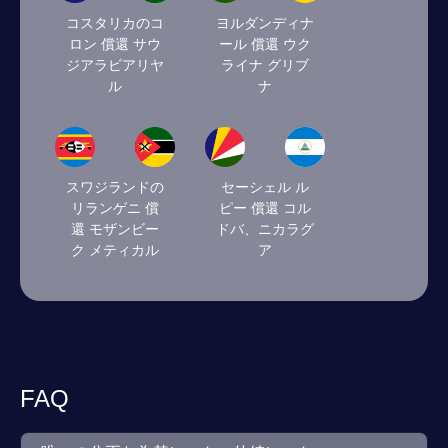
コスタリカのコ
ヨルダンディナ
ロン 償還 サウ
ール 償還 ウク
ジアラビアリヤ
ライナ グリブ
ル
ナ
スワジランドの
セーシェル ル
リランゲニ 償
ピー 償還 コル
還 モザンビー
ドバ、ニカラグ
ク メティカル
ア
FAQ