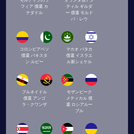
モルディブのラ
オランダ領アン
フィア 償還 カ
ティル ギルダ
ナダドル
ー 償還 モルド
バ・レウ
コロンビアペソ
マカオ パタカ
償還 パキスタ
償還 イスラエ
ン ルピー
ル新シェケル
ブルネイドル
モザンビーク
償還 アンゴ
メティカル 償
ラ・クワンザ
還 ロシアルー
ブル